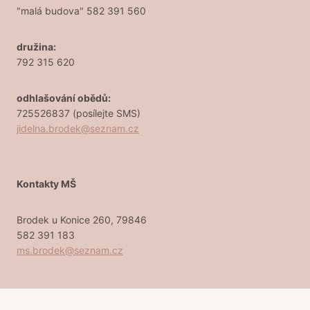
"malá budova" 582 391 560
družina:
792 315 620
odhlašování obědů:
725526837 (posílejte SMS)
jidelna.brodek@seznam.cz
Kontakty MŠ
Brodek u Konice 260, 79846
582 391 183
ms.brodek@seznam.cz