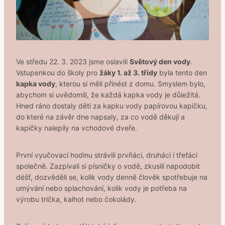
Ve středu 22. 3. 2023 jsme oslavili
Světový den vody
.
Vstupenkou do školy pro
žáky 1. až 3. třídy
byla tento den
kapka vody
, kterou si měli přinést z domu. Smyslem bylo,
abychom si uvědomili, že každá kapka vody je důležitá.
Hned ráno dostaly děti za kapku vody papírovou kapičku,
do které na závěr dne napsaly, za co vodě děkují a
kapičky nalepily na vchodové dveře.
První vyučovací hodinu strávili prvňáci, druháci i třeťáci
společně. Zazpívali si písničky o vodě, zkusili napodobit
déšť, dozvěděli se, kolik vody denně člověk spotřebuje na
umývání nebo splachování, kolik vody je potřeba na
výrobu trička, kalhot nebo čokolády.