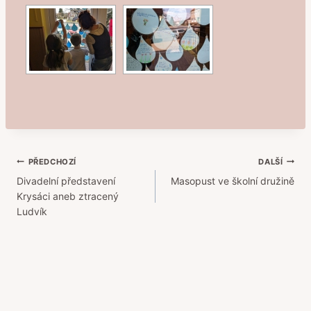
Navigace
PŘEDCHOZÍ
DALŠÍ
Divadelní představení
Masopust ve školní družině
pro
Krysáci aneb ztracený
příspěvek
Ludvík