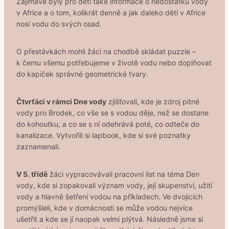
Zajímavé byly pro děti také informace o nedostatku vody
v Africe a o tom, kolikrát denně a jak daleko děti v Africe
nosí vodu do svých osad.
O přestávkách mohli žáci na chodbě skládat puzzle –
k čemu všemu potřebujeme v životě vodu nebo doplňovat
do kapiček správné geometrické tvary.
Čtvrťáci v rámci Dne vody
zjišťovali, kde je zdroj pitné
vody pro Brodek, co vše se s vodou děje, než se dostane
do kohoutku, a co se s ní odehrává poté, co odteče do
kanalizace. Vytvořili si lapbook, kde si své poznatky
zaznamenali.
V 5. třídě
žáci vypracovávali pracovní list na téma Den
vody, kde si zopakovali význam vody, její skupenství, užití
vody a hlavně šetření vodou na příkladech. Ve dvojicích
promýšleli, kde v domácnosti se může vodou nejvíce
ušetřit a kde se jí naopak velmi plýtvá. Následně jsme si