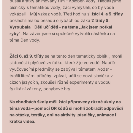
pustili krátký animovaný film – Koloběh vody. Hledali jsme
písničky s tematikou vody, žáci vymýšleli, co by vodě
vzkázali – Můj vzkaz vodě. Třetí hodinu si
žáci 4. a 5. třídy
poslechli malou besedu o rybách od žáka
7. třídy S.
Vyroubala – Děti učí děti – na téma „Jak jsem potkal
ryby“
. Na závěr jsme si společně vytvořili nástěnku na
téma Den vody.
Žáci 6. až 9. třídy
se na tento den tematicky oblékli, mohli
si donést i plyšové zvířátko, které žije ve vodě. Napříč
vyučovacími předměty se zabývali tématem „voda“ –
tvořili literární příběhy, zpívali, učili se nová slovíčka v
cizích jazycích, zkoušeli různé experimenty s vodou,
fyzikální zákony, pohybové hry.
Na chodbách školy měli žáci připraveny různé úkoly na
téma voda – pomocí QR kódů si mohli zobrazit odpovědi
na otázky, testíky, online aktivity, písničky, animace i
krátká videa.