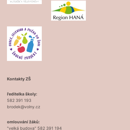
Kontakty ZŠ
ředitelka školy:
582 391 193
brodek@volny.cz
omlouvání žáků:
"velká budova" 582 391 194