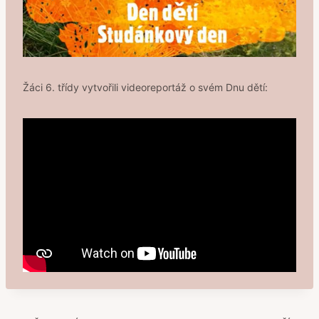
Žáci 6. třídy vytvořili videoreportáž o svém Dnu dětí: