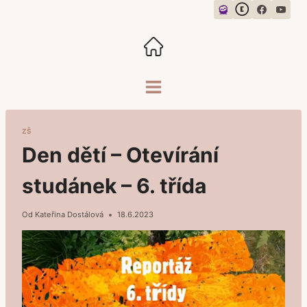
Přeskočit
na
obsah
ZŠ
Den dětí – Otevírání
studánek – 6. třída
Od
Kateřina Dostálová
18.6.2023