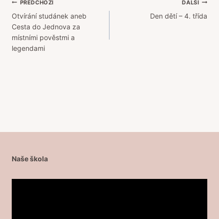
Navigace
PŘEDCHOZÍ
DALŠÍ
Otvírání studánek aneb
Den dětí – 4. třída
pro
Cesta do Jednova za
příspěvek
místními pověstmi a
legendami
Naše škola