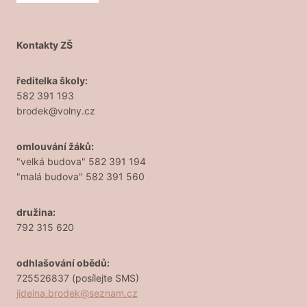
Kontakty ZŠ
ředitelka školy:
582 391 193
brodek@volny.cz
omlouvání žáků:
"velká budova" 582 391 194
"malá budova" 582 391 560
družina:
792 315 620
odhlašování obědů:
725526837 (posílejte SMS)
jidelna.brodek@seznam.cz