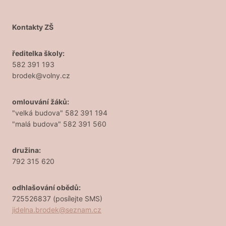
Kontakty ZŠ
ředitelka školy:
582 391 193
brodek@volny.cz
omlouvání žáků:
"velká budova" 582 391 194
"malá budova" 582 391 560
družina:
792 315 620
odhlašování obědů:
725526837 (posílejte SMS)
jidelna.brodek@seznam.cz