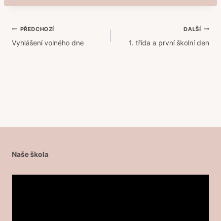
Navigace
PŘEDCHOZÍ
DALŠÍ
Vyhlášení volného dne
1. třída a první školní den
pro
příspěvek
Naše škola