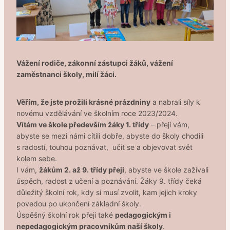
Vážení rodiče, zákonní zástupci žáků, vážení
zaměstnanci školy, milí žáci.
Věřím, že jste prožili krásné prázdniny
a nabrali síly k
novému vzdělávání ve školním roce 2023/2024.
Vítám ve škole především žáky 1. třídy
– přeji vám,
abyste se mezi námi cítili dobře, abyste do školy chodili
s radostí, touhou poznávat, učit se a objevovat svět
kolem sebe.
I vám,
žákům 2. až 9. třídy přeji
, abyste ve škole zažívali
úspěch, radost z učení a poznávání. Žáky 9. třídy čeká
důležitý školní rok, kdy si musí zvolit, kam jejich kroky
povedou po ukončení základní školy.
Úspěšný školní rok přeji také
pedagogickým i
nepedagogickým pracovníkům naší školy
.