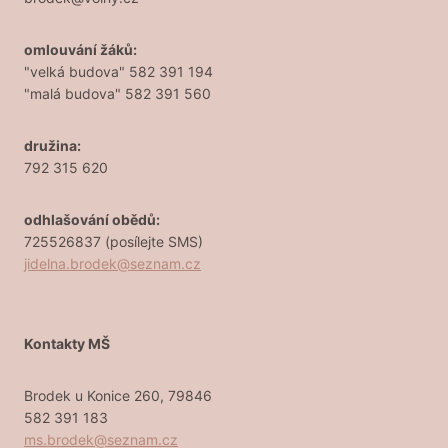
omlouvání žáků:
"velká budova" 582 391 194
"malá budova" 582 391 560
družina:
792 315 620
odhlašování obědů:
725526837 (posílejte SMS)
jidelna.brodek@seznam.cz
Kontakty MŠ
Brodek u Konice 260, 79846
582 391 183
ms.brodek@seznam.cz