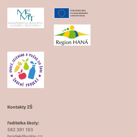
Kontakty ZŠ
ředitelka školy:
582 391 193
brodek@volny.cz