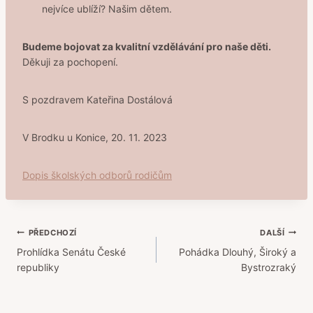
nejvíce ublíží? Našim dětem.
Budeme bojovat za kvalitní vzdělávání pro naše děti.
Děkuji za pochopení.
S pozdravem Kateřina Dostálová
V Brodku u Konice, 20. 11. 2023
Dopis školských odborů rodičům
Navigace
PŘEDCHOZÍ
DALŠÍ
Prohlídka Senátu České
Pohádka Dlouhý, Široký a
pro
republiky
Bystrozraký
příspěvek