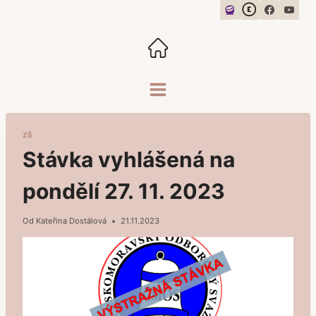
Přeskočit
na
obsah
ZŠ
Stávka vyhlášená na
pondělí 27. 11. 2023
Od
Kateřina Dostálová
21.11.2023