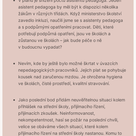
V plánu je snížení počtu asistentů pedagoga. Jeden
asistent pedagoga by měl být k dispozici několika
žákům v různých třídách. Když ministerstvo školství
zavedlo inkluzi, naučili jsme se s asistenty pedagoga
a s podpůrnými opatřeními pracovat. Děti, které
potřebují podpůrná opatření, jsou ve školách a
zůstanou ve školách – jak bude péče o ně
v budoucnu vypadat?
Nevím, kde by ještě bylo možné škrtat v úvazcích
nepedagogických pracovníků. Jejich plat se pohybuje
kousek nad zaručenou mzdou. Je ohrožena hygiena
ve školách, čisté prostředí, kvalitní stravování.
Jako poslední bod přidám neuvěřitelnou situaci kolem
přihlášek na střední školy, přijímacího řízení,
přijímacích zkoušek. Neinformovanost,
nekompetentnost, hasí se požár na poslední chvíli,
velice se obáváme všech situací, které kolem
přijímacího řízení na střední školy nastanou. Komu to