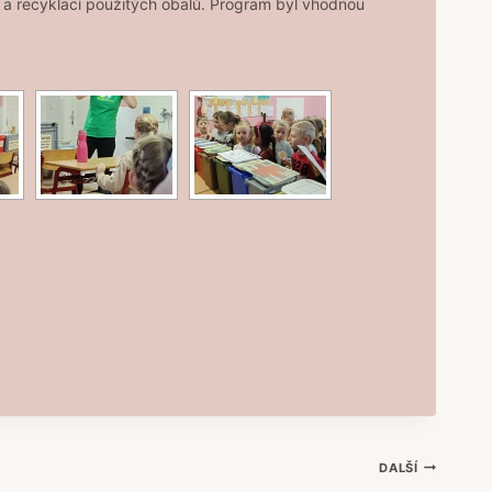
í a recyklací použitých obalů. Program byl vhodnou
DALŠÍ