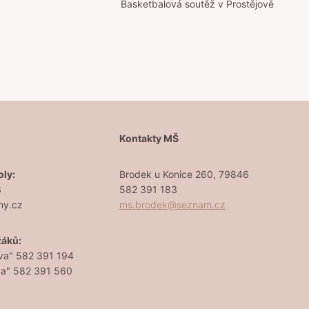
Basketbalová soutěž v Prostějově
Š
Kontakty MŠ
oly:
Brodek u Konice 260, 79846
3
582 391 183
ny.cz
ms.brodek@seznam.cz
žáků:
va" 582 391 194
va" 582 391 560