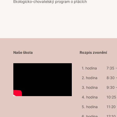
Ekologicko-chovatelský program o ptácích
pro
příspěvek
Naše škola
Rozpis zvonění
1. hodina
7:35 
2. hodina
8:30 
3. hodina
9:30 
4. hodina
10:25 
5. hodina
11:20
6. hodina
12:10