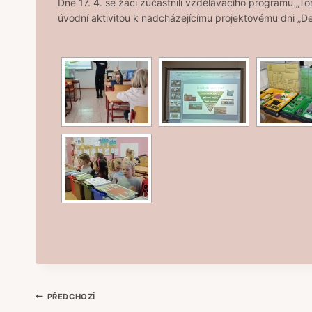
Dne 17. 4. se žáci zúčastnili vzdělávacího programu „T
úvodní aktivitou k nadcházejícímu projektovému dni „D
Navigace
PŘEDCHOZÍ