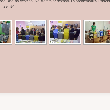
onda Obal na cestách“, ve kterém se seznámili s problematikou tříděn
en Země“.