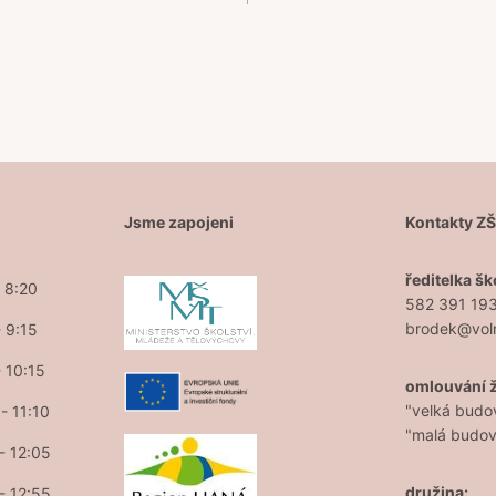
Jsme zapojeni
Kontakty Z
ředitelka šk
- 8:20
582 391 19
brodek@vol
- 9:15
- 10:15
omlouvání 
"velká budo
- 11:10
"malá budo
 - 12:05
družina:
 - 12:55