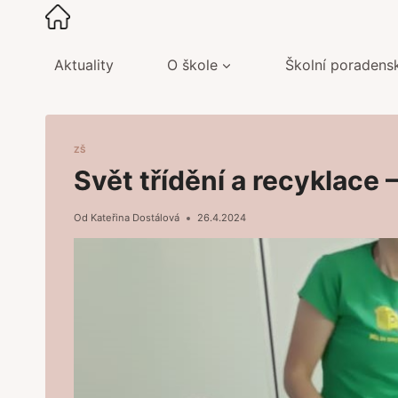
Přeskočit
na
obsah
Aktuality
O škole
Školní poradens
ZŠ
Svět třídění a recyklace
Od
Kateřina Dostálová
26.4.2024