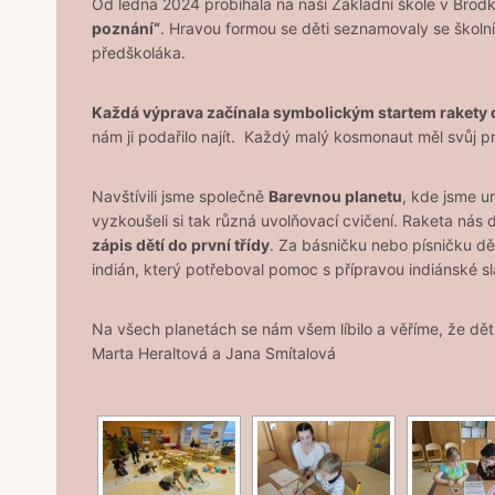
Od ledna 2024 probíhala na naší Základní škole v Brodk
poznání“
. Hravou formou se děti seznamovaly se školn
předškoláka.
Každá výprava začínala symbolickým startem rakety 
nám ji podařilo najít. Každý malý kosmonaut měl svůj p
Navštívili jsme společně
Barevnou planetu
, kde jsme u
vyzkoušeli si tak různá uvolňovací cvičení. Raketa nás
zápis dětí do první třídy
. Za básničku nebo písničku dě
indián, který potřeboval pomoc s přípravou indiánské s
Na všech planetách se nám všem líbilo a věříme, že děti 
Marta Heraltová a Jana Smítalová