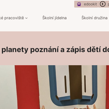
edookit
ké pracoviště
Školní jídelna
Školní družina
lanety poznání a zápis dětí do 