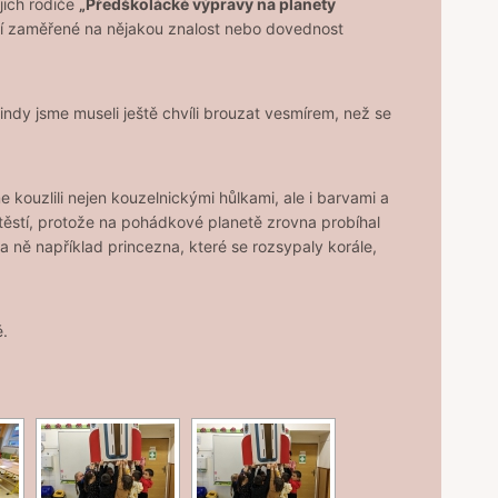
jich rodiče
„Předškolácké výpravy na planety
ání zaměřené na nějakou znalost nebo dovednost
indy jsme museli ještě chvíli brouzat vesmírem, než se
me kouzlili nejen kouzelnickými hůlkami, ale i barvami a
štěstí, protože na pohádkové planetě zrovna probíhal
 ně například princezna, které se rozsypaly korále,
ě.