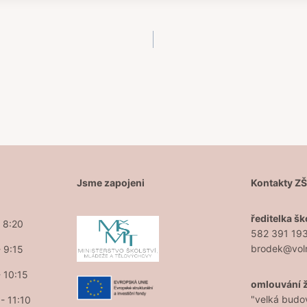
Jsme zapojeni
Kontakty Z
ředitelka šk
- 8:20
582 391 19
brodek@vol
- 9:15
- 10:15
omlouvání 
"velká budo
- 11:10