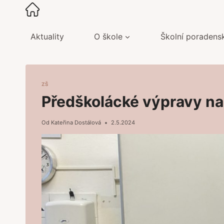
Přeskočit
na
obsah
Aktuality
O škole
Školní poradens
ZŠ
Předškolácké výpravy na p
Od
Kateřina Dostálová
2.5.2024