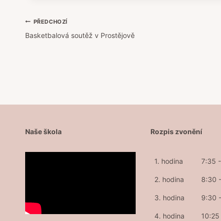
Navigace
PŘEDCHOZÍ
Basketbalová soutěž v Prostějově
pro
příspěvek
Naše škola
Rozpis zvonění
1. hodina
7:35 
2. hodina
8:30 
3. hodina
9:30 
4. hodina
10:25 