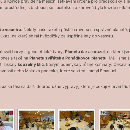
u u Konice pravidelná měsíční setkávání určená pro předškoláky a je
ím prostředím, s budoucí paní učitelkou a zároveň bylo každé setk
do vesmíru.
Někdy naše raketa přistála rovnou na správné planetě, j
růkaz, na který sbíral hvězdičky za úspěšné lety do vesmíru.
rčovali barvy a geometrické tvary,
Planetu čar a kouzel
, na které js
 donesla také na
Planetu zvířátek a Pohádkovou planetu
. Měli jsme 
ti získaly
kouzelný klíč
, kterým odemykaly různé komnaty. Čekala na
lavnosti nebo Maková panenka, které se ztratil motýl Emanuel.
už se těší na další dobrodružné výpravy, které je čekají v první tříd