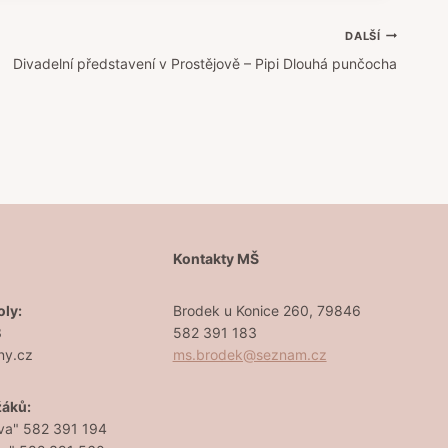
DALŠÍ
Divadelní představení v Prostějově – Pipi Dlouhá punčocha
Š
Kontakty MŠ
oly:
Brodek u Konice 260, 79846
3
582 391 183
ny.cz
ms.brodek@seznam.cz
žáků:
va" 582 391 194