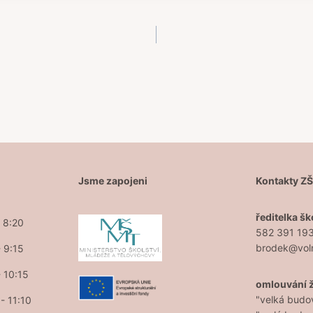
Jsme zapojeni
Kontakty Z
ředitelka šk
- 8:20
582 391 19
brodek@vol
- 9:15
- 10:15
omlouvání 
"velká budo
- 11:10