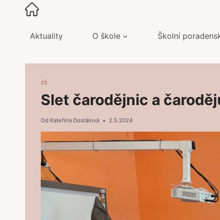
Přeskočit
na
obsah
Aktuality
O škole
Školní poradens
ZŠ
Slet čarodějnic a čaroděj
Od
Kateřina Dostálová
2.5.2024