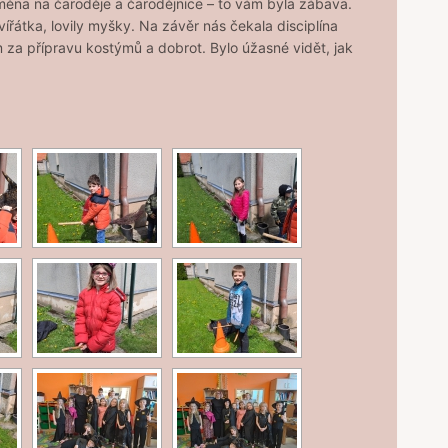
měna na čaroděje a čarodějnice – to vám byla zábava.
ířátka, lovily myšky. Na závěr nás čekala disciplína
m za přípravu kostýmů a dobrot. Bylo úžasné vidět, jak