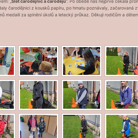
vem: „
Slet čarodějnic a čarodějů
“. Po obědě nás nejprve čekala pro
ádaly čarodějnici z kousků papíru, po hmatu poznávaly, začarovaná zv
omů medaili za splnění úkolů a letecký průkaz. Děkuji rodičům a děte