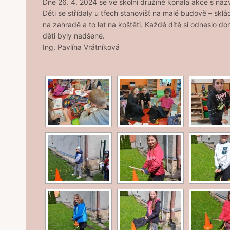
Dne 26. 4. 2024 se ve školní družině konala akce s náz
Děti se střídaly u třech stanovišť na malé budově – skl
na zahradě a to let na koštěti. Každé dítě si odneslo d
děti byly nadšené.
Ing. Pavlína Vrátníková