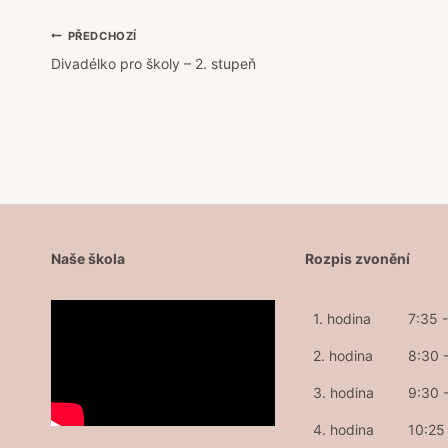
Navigace
PŘEDCHOZÍ
Divadélko pro školy – 2. stupeň
pro
příspěvek
Naše škola
Rozpis zvonění
1. hodina
7:35 
2. hodina
8:30 
3. hodina
9:30 
4. hodina
10:25 