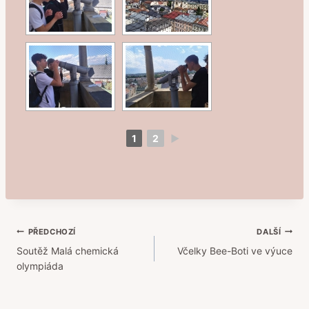
1
2
►
Navigace
PŘEDCHOZÍ
DALŠÍ
Soutěž Malá chemická
Včelky Bee-Boti ve výuce
pro
olympiáda
příspěvek