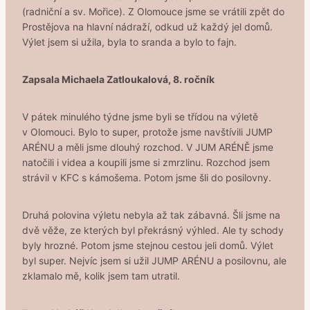
(radniční a sv. Mořice). Z Olomouce jsme se vrátili zpět do
Prostějova na hlavní nádraží, odkud už každý jel domů.
Výlet jsem si užila, byla to sranda a bylo to fajn.
Zapsala Michaela Zatloukalová, 8. ročník
V pátek minulého týdne jsme byli se třídou na výletě
v Olomouci. Bylo to super, protože jsme navštívili JUMP
ARÉNU a měli jsme dlouhý rozchod. V JUM ARÉNĚ jsme
natočili i videa a koupili jsme si zmrzlinu. Rozchod jsem
strávil v KFC s kámošema. Potom jsme šli do posilovny.
Druhá polovina výletu nebyla až tak zábavná. Šli jsme na
dvě věže, ze kterých byl překrásný výhled. Ale ty schody
byly hrozné. Potom jsme stejnou cestou jeli domů. Výlet
byl super. Nejvíc jsem si užil JUMP ARÉNU a posilovnu, ale
zklamalo mě, kolik jsem tam utratil.