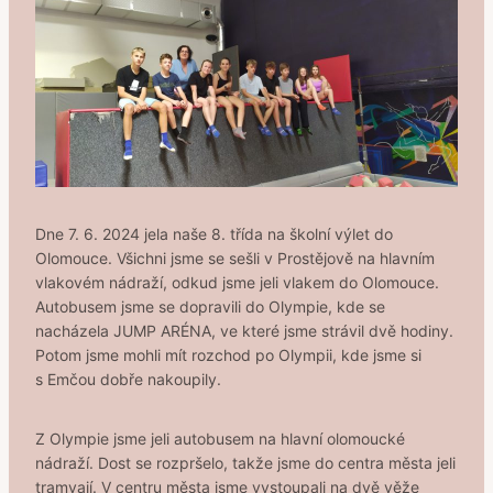
Dne 7. 6. 2024 jela naše 8. třída na školní výlet do
Olomouce. Všichni jsme se sešli v Prostějově na hlavním
vlakovém nádraží, odkud jsme jeli vlakem do Olomouce.
Autobusem jsme se dopravili do Olympie, kde se
nacházela JUMP ARÉNA, ve které jsme strávil dvě hodiny.
Potom jsme mohli mít rozchod po Olympii, kde jsme si
s Emčou dobře nakoupily.
Z Olympie jsme jeli autobusem na hlavní olomoucké
nádraží. Dost se rozpršelo, takže jsme do centra města jeli
tramvají. V centru města jsme vystoupali na dvě věže