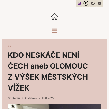
Přeskočit
na
obsah
ZŠ
KDO NESKÁČE NENÍ
ČECH aneb OLOMOUC
Z VÝŠEK MĚSTSKÝCH
VÍŽEK
Od
Kateřina Dostálová
19.6.2024