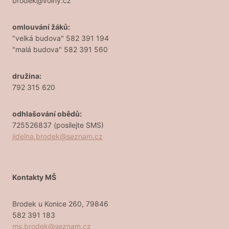
brodek@volny.cz
omlouvání žáků:
"velká budova" 582 391 194
"malá budova" 582 391 560
družina:
792 315 620
odhlašování obědů:
725526837 (posílejte SMS)
jidelna.brodek@seznam.cz
Kontakty MŠ
Brodek u Konice 260, 79846
582 391 183
ms.brodek@seznam.cz