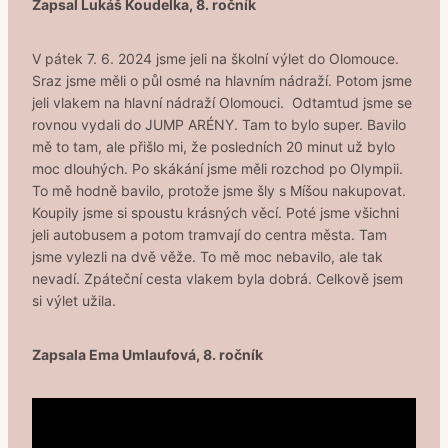
Zapsal Lukáš Koudelka, 8. ročník
V pátek 7. 6. 2024 jsme jeli na školní výlet do Olomouce.
Sraz jsme měli o půl osmé na hlavním nádraží. Potom jsme
jeli vlakem na hlavní nádraží Olomouci. Odtamtud jsme se
rovnou vydali do JUMP ARÉNY. Tam to bylo super. Bavilo
mě to tam, ale přišlo mi, že posledních 20 minut už bylo
moc dlouhých. Po skákání jsme měli rozchod po Olympii.
To mě hodně bavilo, protože jsme šly s Míšou nakupovat.
Koupily jsme si spoustu krásných věcí. Poté jsme všichni
jeli autobusem a potom tramvají do centra města. Tam
jsme vylezli na dvě věže. To mě moc nebavilo, ale tak
nevadí. Zpáteční cesta vlakem byla dobrá. Celkově jsem
si výlet užila.
Zapsala Ema Umlaufová, 8. ročník