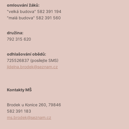
omlouvání žáků:
"velká budova" 582 391 194
"malá budova" 582 391 560
družina:
792 315 620
odhlašování obědů:
725526837 (posílejte SMS)
jidelna.brodek@seznam.cz
Kontakty MŠ
Brodek u Konice 260, 79846
582 391 183
ms.brodek@seznam.cz