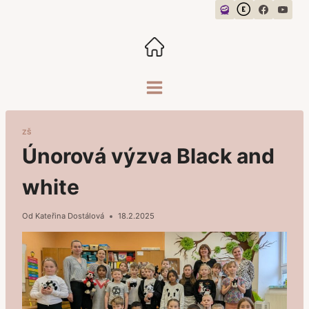
Přeskočit
na
obsah
ZŠ
Únorová výzva Black and
white
Od
Kateřina Dostálová
18.2.2025