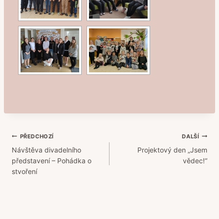
Navigace
PŘEDCHOZÍ
DALŠÍ
Návštěva divadelního
Projektový den „Jsem
pro
představení – Pohádka o
vědec!“
příspěvek
stvoření