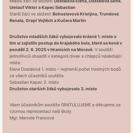
Mladší žáci ve složení:
Dostálová Elena, Dostálová Sofie,
Umlauf Viktor a Kapec Sebastian
Starší žáci ve složení:
Bohuslavová Kristýna, Trundová
Renata, Grepl Vojtěch a Kučera Martin
Družstvo mladších žáků vybojovalo krásné 1. místo a
tím si zajistilo postup do krajského kola, které se koná v
pondělí 2. 6. 2025 v Hranicích na Moravě.
V soutěži
jednotlivců obsadili v kategorii dívek a chlapců následující
místa:
Elena Dostálová 1. místo – nejmenší počet trestných bodů
ze všech účastníků soutěže
Sebastian Kapec 2. místo
Družstvo starších žáků vybojovalo 3. místo
Všem účastníkům soutěže GRATULUJEME a děkujeme za
vzornou reprezentaci naší školy.
Mgr. Marcela Francová