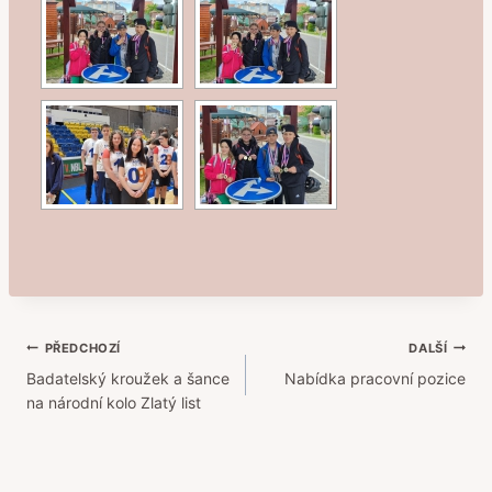
Navigace
PŘEDCHOZÍ
DALŠÍ
Badatelský kroužek a šance
Nabídka pracovní pozice
pro
na národní kolo Zlatý list
příspěvek