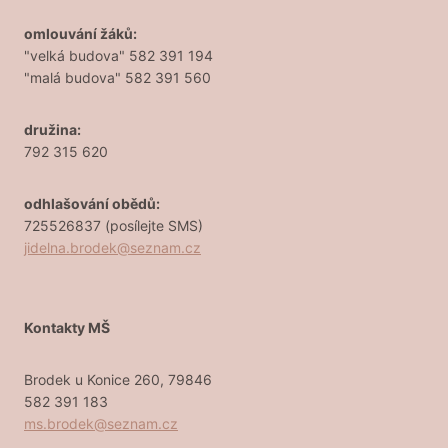
omlouvání žáků:
"velká budova" 582 391 194
"malá budova" 582 391 560
družina:
792 315 620
odhlašování obědů:
725526837 (posílejte SMS)
jidelna.brodek@seznam.cz
Kontakty MŠ
Brodek u Konice 260, 79846
582 391 183
ms.brodek@seznam.cz