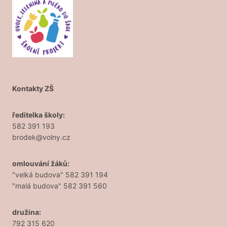
Kontakty ZŠ
ředitelka školy:
582 391 193
brodek@volny.cz
omlouvání žáků:
"velká budova" 582 391 194
"malá budova" 582 391 560
družina:
792 315 620