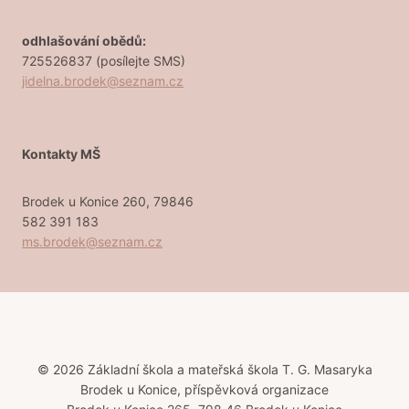
odhlašování obědů:
725526837 (posílejte SMS)
jidelna.brodek@seznam.cz
Kontakty MŠ
Brodek u Konice 260, 79846
582 391 183
ms.brodek@seznam.cz
© 2026 Základní škola a mateřská škola T. G. Masaryka
Brodek u Konice, příspěvková organizace