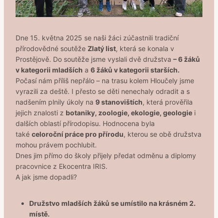
Dne 15. května 2025 se naši žáci zúčastnili tradiční
přírodovědné soutěže
Zlatý list
, která se konala v
Prostějově. Do soutěže jsme vyslali dvě družstva
– 6 žáků
v kategorii mladších
a
6 žáků v kategorii starších.
Počasí nám příliš nepřálo – na trasu kolem Hloučely jsme
vyrazili za deště. I přesto se děti nenechaly odradit a s
nadšením plnily úkoly na
9 stanovištích
, která prověřila
jejich znalosti z
botaniky, zoologie, ekologie, geologie
i
dalších oblastí přírodopisu. Hodnocena byla
také
celoroční práce pro přírodu
, kterou se obě družstva
mohou právem pochlubit.
Dnes jim přímo do školy přijely předat odměnu a diplomy
pracovnice z Ekocentra IRIS.
A jak jsme dopadli?
Družstvo mladších žáků se umístilo na krásném 2.
místě.