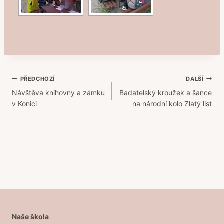
Navigace
PŘEDCHOZÍ
DALŠÍ
Návštěva knihovny a zámku
Badatelský kroužek a šance
pro
v Konici
na národní kolo Zlatý list
příspěvek
Naše škola