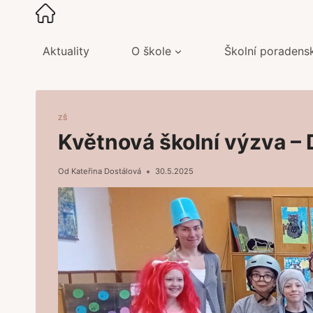
Přeskočit
na
obsah
Aktuality
O škole
Školní poradens
ZŠ
Květnová školní výzva – 
Od
Kateřina Dostálová
30.5.2025