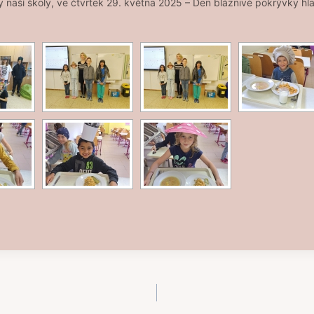
 naší školy, ve čtvrtek 29. května 2025 – Den bláznivé pokrývky hl