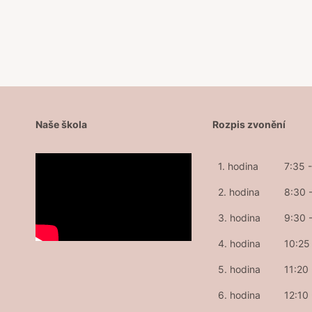
příspěvek
Naše škola
Rozpis zvonění
1. hodina
7:35 
2. hodina
8:30 
3. hodina
9:30 
4. hodina
10:25 
5. hodina
11:20
6. hodina
12:10