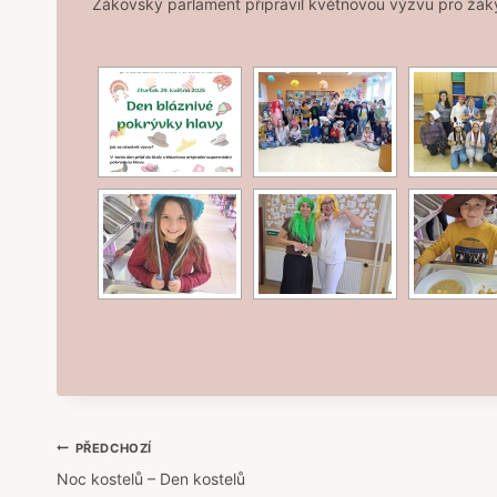
Žákovský parlament připravil květnovou výzvu pro žáky
Navigace
PŘEDCHOZÍ
Noc kostelů – Den kostelů
pro