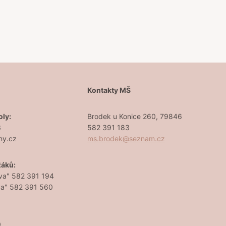
Š
Kontakty MŠ
oly:
Brodek u Konice 260, 79846
3
582 391 183
ny.cz
ms.brodek@seznam.cz
žáků:
va" 582 391 194
va" 582 391 560
0