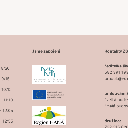
Jsme zapojeni
Kontakty Z
ředitelka šk
- 8:20
582 391 19
brodek@vol
- 9:15
- 10:15
omlouvání 
"velká budo
- 11:10
"malá budo
 - 12:05
družina:
 - 12:55
792 315 62