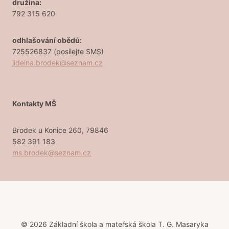
družina:
792 315 620
odhlašování obědů:
725526837 (posílejte SMS)
jidelna.brodek@seznam.cz
Kontakty MŠ
Brodek u Konice 260, 79846
582 391 183
ms.brodek@seznam.cz
© 2026 Základní škola a mateřská škola T. G. Masaryka