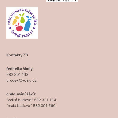
Kontakty ZŠ
ředitelka školy:
582 391 193
brodek@volny.cz
omlouvání žáků:
"velká budova" 582 391 194
"malá budova" 582 391 560