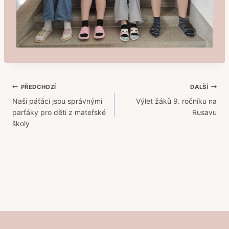
Navigace
PŘEDCHOZÍ
DALŠÍ
Naši páťáci jsou správnými
Výlet žáků 9. ročníku na
pro
parťáky pro děti z mateřské
Rusavu
příspěvek
školy