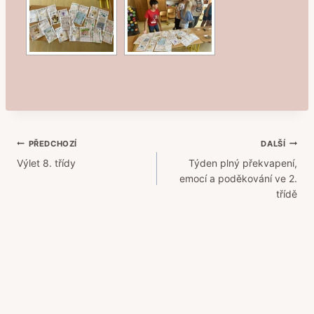
Navigace
PŘEDCHOZÍ
DALŠÍ
Výlet 8. třídy
Týden plný překvapení,
pro
emocí a poděkování ve 2.
příspěvek
třídě