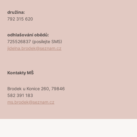
družina:
792 315 620
odhlašování obědů:
725526837 (posílejte SMS)
jidelna.brodek@seznam.cz
Kontakty MŠ
Brodek u Konice 260, 79846
582 391 183
ms.brodek@seznam.cz