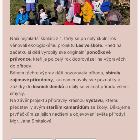
Naši nejmladší školáci z 1. třídy se po celý školní rok
věnovali ekologickému projektu
Les ve škole
. Hned na
začátku si děti vyrobily své originální
ponožkové
průvodce
, kteří je po celý rok doprovázeli na výpravách
do přírody.
Během těchto výprav děti pozorovaly přírodu,
sbíraly
zajímavé přírodniny
, zaznamenávaly své poznatky a
zážitky do
lesních deníků
a učily se vnímat přírodu všemi
smysly.
Na závěr projektu připravily krásnou
výstavu
, kterou
představily svým
starším kamarádům
ze školy. Děkujeme
prvňáčkům za jejich nadšení a objevování světa přírody!
Mgr. Jana Smítalová