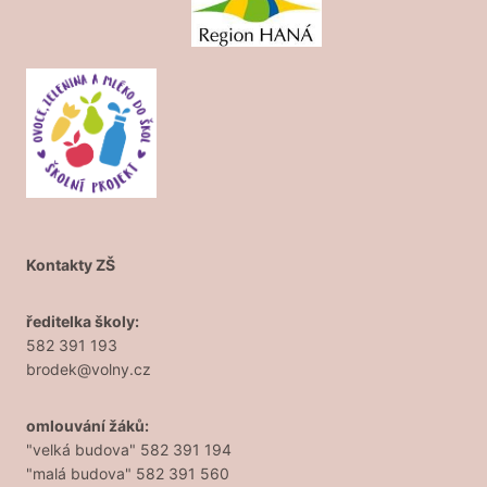
Kontakty ZŠ
ředitelka školy:
582 391 193
brodek@volny.cz
omlouvání žáků:
"velká budova" 582 391 194
"malá budova" 582 391 560