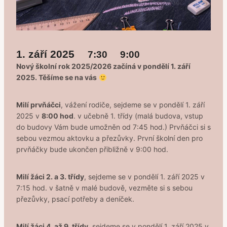
1. září 2025
7:30
9:00
od
do
Nový školní rok 2025/2026 začíná v pondělí 1. září
2025. Těšíme se na vás
Milí prvňáčci
, vážení rodiče, sejdeme se v pondělí 1. září
2025 v
8:00 hod
. v učebně 1. třídy (malá budova, vstup
do budovy Vám bude umožněn od 7:45 hod.) Prvňáčci si s
sebou vezmou aktovku a přezůvky. První školní den pro
prvňáčky bude ukončen přibližně v 9:00 hod.
Milí žáci 2. a 3. třídy
, sejdeme se v pondělí 1. září 2025 v
7:15 hod. v šatně v malé budově, vezměte si s sebou
přezůvky, psací potřeby a deníček.
Milí žáci 4. až 9. třídy
, sejdeme se v pondělí 1. září 2025 v