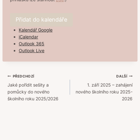
Přidat do kalendáře
Kalendář Google
iCalendar
Outlook 365
Outlook Live
Navigace
PŘEDCHOZÍ
DALŠÍ
Jaké pořídit sešity a
1. září 2025 – zahájení
pro
pomůcky do nového
nového školního roku 2025-
příspěvek
školního roku 2025/2026
2026