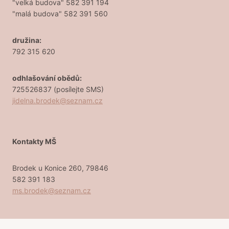
"velká budova" 582 391 194
"malá budova" 582 391 560
družina:
792 315 620
odhlašování obědů:
725526837 (posílejte SMS)
jidelna.brodek@seznam.cz
Kontakty MŠ
Brodek u Konice 260, 79846
582 391 183
ms.brodek@seznam.cz