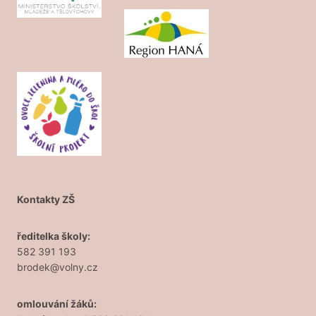
Kontakty ZŠ
ředitelka školy:
582 391 193
brodek@volny.cz
omlouvání žáků: