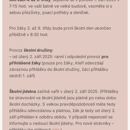
7:15 hod. ve vaší šatně ve velké budově, vezměte si s
sebou přezůvky, psací potřeby a deníček.
Pro žáky 2. až 9. třídy bude první školní den ukončen
přibližně v 8:20 hod.
Provoz
školní družiny
:
– od úterý 2. září 2025: ranní i odpolední provoz
pro
přihlášené žáky
(pouze pro žáky, kteří odevzdají
závaznou přihlášku do školní družiny, žáci přihlášku
obdrží 1. září)
Školní jídelna
začíná vařit v úterý 2. září 2025. (Přihlášky
ke stravování ve školní jídelně jsou platné po celou dobu
školní docházky. S velkou pravděpodobností máte tedy
přihlášku odevzdanou a platnou, žák je tedy od úterý 2.
září přihlášen k odběru obědu. V případě nejasností se
informujte u vedoucí školní jídelny. Pro nové strávníky –
přihlášku lze stáhnout
zde
.)