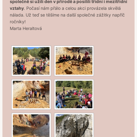
společně si užili den v přírodě a posílili třídní i mezitřídní
vztahy
. Počasí nám přálo a celou akci provázela skvělá
nálada. Už teď se těšíme na další společné zážitky napříč
ročníky!
Marta Heraltová