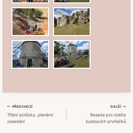
Navigace
PŘEDCHOZÍ
DALŠÍ
Třídní schůzky, plenární
Beseda pro rodiče
pro
zasedání
budoucích prvňáčků
příspěvek