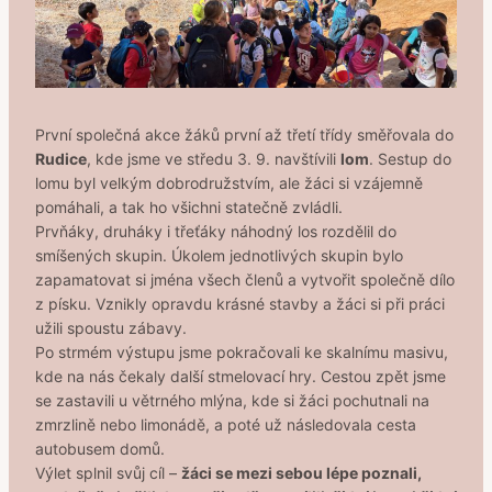
První společná akce žáků první až třetí třídy směřovala do
Rudice
, kde jsme ve středu 3. 9. navštívili
lom
. Sestup do
lomu byl velkým dobrodružstvím, ale žáci si vzájemně
pomáhali, a tak ho všichni statečně zvládli.
Prvňáky, druháky i třeťáky náhodný los rozdělil do
smíšených skupin. Úkolem jednotlivých skupin bylo
zapamatovat si jména všech členů a vytvořit společně dílo
z písku. Vznikly opravdu krásné stavby a žáci si při práci
užili spoustu zábavy.
Po strmém výstupu jsme pokračovali ke skalnímu masivu,
kde na nás čekaly další stmelovací hry. Cestou zpět jsme
se zastavili u větrného mlýna, kde si žáci pochutnali na
zmrzlině nebo limonádě, a poté už následovala cesta
autobusem domů.
Výlet splnil svůj cíl –
žáci se mezi sebou lépe poznali,