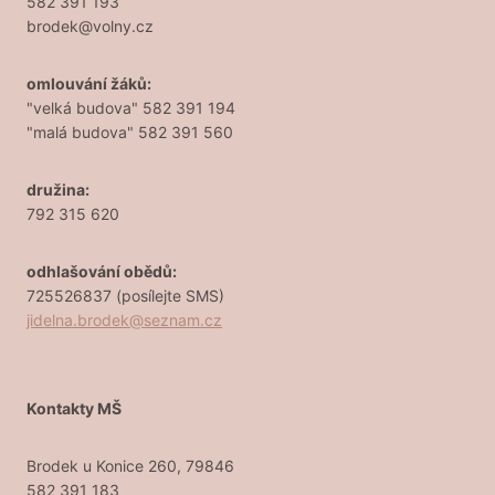
582 391 193
brodek@volny.cz
omlouvání žáků:
"velká budova" 582 391 194
"malá budova" 582 391 560
družina:
792 315 620
odhlašování obědů:
725526837 (posílejte SMS)
jidelna.brodek@seznam.cz
Kontakty MŠ
Brodek u Konice 260, 79846
582 391 183