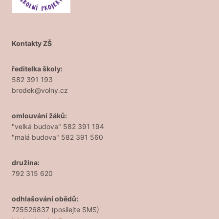
Kontakty ZŠ
ředitelka školy:
582 391 193
brodek@volny.cz
omlouvání žáků:
"velká budova" 582 391 194
"malá budova" 582 391 560
družina:
792 315 620
odhlašování obědů:
725526837 (posílejte SMS)