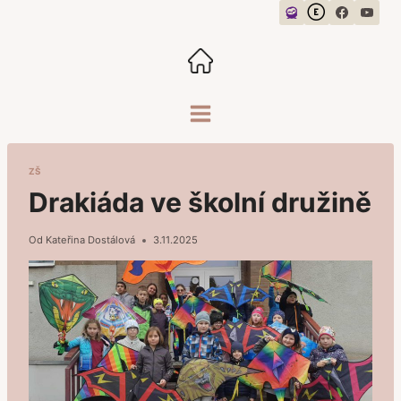
Přeskočit
na
obsah
ZŠ
Drakiáda ve školní družině
Od
Kateřina Dostálová
3.11.2025