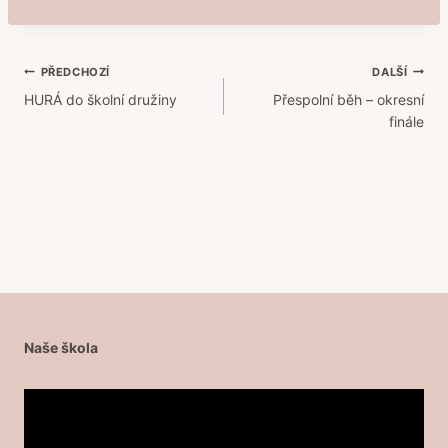
Navigace
PŘEDCHOZÍ
DALŠÍ
HURÁ do školní družiny
Přespolní běh – okresní
pro
finále
příspěvek
Naše škola