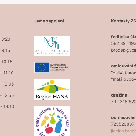
Jsme zapojeni
Kontakty Z
ředitelka šk
- 8:20
582 391 19
brodek@vol
- 9:15
- 10:15
omlouvání 
"velká budo
- 11:10
"malá budo
 - 12:05
družina:
 - 12:55
792 315 62
 - 14:10
odhlašován
725526837 (
jidelna.bro