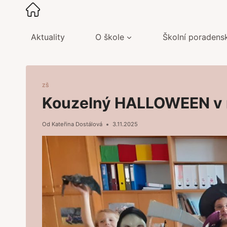
Přeskočit
na
obsah
Aktuality
O škole
Školní poradens
ZŠ
Kouzelný HALLOWEEN v n
Od
Kateřina Dostálová
3.11.2025