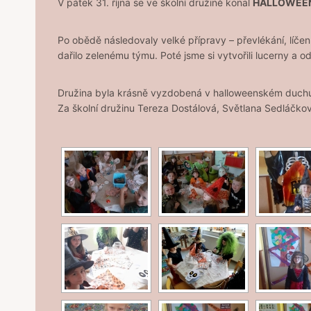
V pátek 31. října se ve školní družině konal
HALLOWEE
Po obědě následovaly velké přípravy – převlékání, líčen
dařilo zelenému týmu. Poté jsme si vytvořili lucerny a 
Družina byla krásně vyzdobená v halloweenském duchu, 
Za školní družinu Tereza Dostálová, Světlana Sedláčk