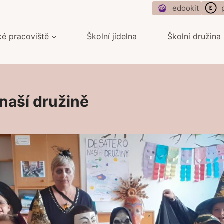
edookit
ké pracoviště
Školní jídelna
Školní družina
aší družině