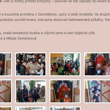
N
. Děti si mohly přinést kostýmy – zároveň se tak zapojily do školní
í a kouzelná proměna v čarodějnice, upíry a další strašidla. Ve skupi
odpoledne završili kinem, kde jsme sledovali halloweenské příběhy. N
zněla tematická hudba a všichni jsme si den báječně užili.
ová a Miluše Zemánková