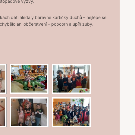
 listopadové výzvy.
nkách děti hledaly barevné kartičky duchů – nejlépe se
echybělo ani občerstvení – popcorn a upíří zuby.