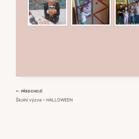
Navigace
PŘEDCHOZÍ
Školní výzva – HALLOWEEN
pro
příspěvek