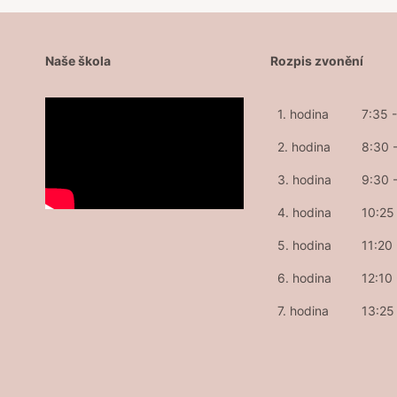
Naše škola
Rozpis zvonění
1. hodina
7:35 
2. hodina
8:30 
3. hodina
9:30 
4. hodina
10:25 
5. hodina
11:20
6. hodina
12:10
7. hodina
13:25