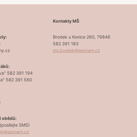
Š
Kontakty MŠ
oly:
Brodek u Konice 260, 79846
3
582 391 183
ny.cz
ms.brodek@seznam.cz
žáků:
va" 582 391 194
va" 582 391 560
0
í obědů:
posílejte SMS)
dek@seznam.cz