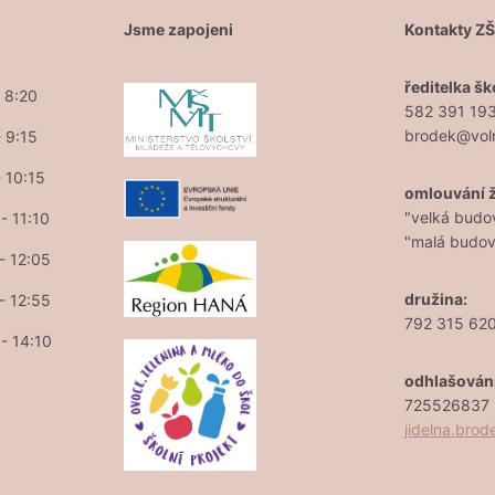
Jsme zapojeni
Kontakty Z
ředitelka šk
- 8:20
582 391 19
brodek@vol
- 9:15
- 10:15
omlouvání 
"velká budo
- 11:10
"malá budo
 - 12:05
družina:
 - 12:55
792 315 62
 - 14:10
odhlašován
725526837 (
jidelna.bro