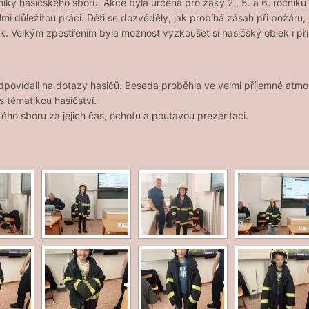
šníky hasičského sboru. Akce byla určena pro žáky 2., 5. a 6. ročník
mi důležitou práci. Děti se dozvěděly, jak probíhá zásah při požáru
nek. Velkým zpestřením byla možnost vyzkoušet si hasičský oblek i při
odpovídali na dotazy hasičů. Beseda proběhla ve velmi příjemné atmos
s tématikou hasičství.
ého sboru za jejich čas, ochotu a poutavou prezentaci.