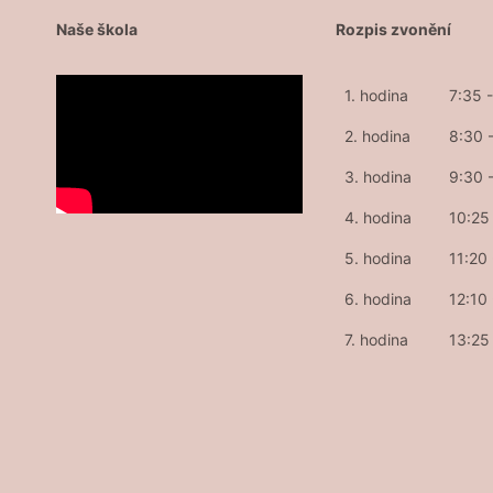
Naše škola
Rozpis zvonění
1. hodina
7:35 
2. hodina
8:30 
3. hodina
9:30 
4. hodina
10:25 
5. hodina
11:20
6. hodina
12:10
7. hodina
13:25