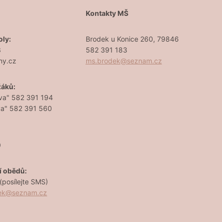
Š
Kontakty MŠ
oly:
Brodek u Konice 260, 79846
3
582 391 183
ny.cz
ms.brodek@seznam.cz
žáků:
va" 582 391 194
va" 582 391 560
0
í obědů:
posílejte SMS)
dek@seznam.cz