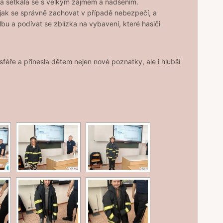
u a setkala se s velkým zájmem a nadšením.
, jak se správně zachovat v případě nebezpečí, a
lbu a podívat se zblízka na vybavení, které hasiči
féře a přinesla dětem nejen nové poznatky, ale i hlubší