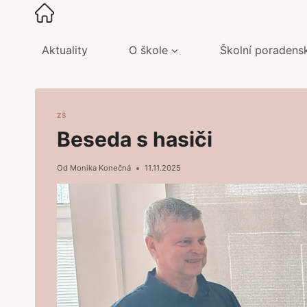
Přeskočit
na
obsah
Aktuality
O škole
Školní poradens
ZŠ
Beseda s hasiči
Od
Monika Konečná
11.11.2025