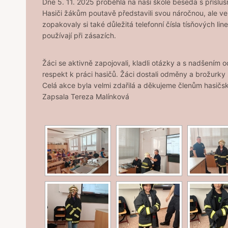
Dne 5. 11. 2025 proběhla na naší škole beseda s příslu
Hasiči žákům poutavě představili svou náročnou, ale vel
zopakovaly si také důležitá telefonní čísla tísňových li
používají při zásazích.
Žáci se aktivně zapojovali, kladli otázky a s nadšením 
respekt k práci hasičů. Žáci dostali odměny a brožurky 
Celá akce byla velmi zdařilá a děkujeme členům hasičsk
Zapsala Tereza Malínková