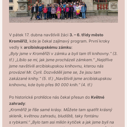
V pátek 17. dubna navštívili žáci
3. – 6. třídy město
Kroměříž
, kde je čekal zajímavý program. První kroky
vedly k
arcibiskupskému zámku
:
„Byly jsme v Kroměříži v zámku a byli tam tři knihovny.“ (3.
tř.) „Líbilo se mi, jak jsme procházeli zámkem.“ „Nejdříve
jsme navštívili arcibiskupskou knihovnu, kterou nás
provázel Mr. Cyril. Dozvěděli jsme se, že jsou tam
zakázané knihy.“ (5. tř.) „Navštívili jsme arcibiskupskou
knihovnu, kde bylo přes 90 000 knih.“ (4. tř.)
Po historické prohlídce nás čekal přesun do
Květné
zahrady
:
„Kroměříž je říše samé krásy. Můžete tam spatřit krásný
skleník, květnou zahradu, bludiště, taky fontánu
s rybkami.“ „Bylo tam asi milión kytiček a jak jsme byli na