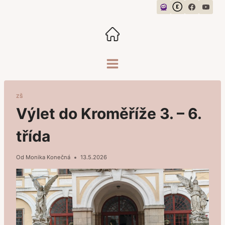
Přeskočit
na
obsah
ZŠ
Výlet do Kroměříže 3. – 6.
třída
Od
Monika Konečná
13.5.2026