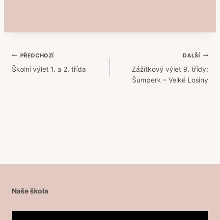
Navigace
PŘEDCHOZÍ
DALŠÍ
Školní výlet 1. a 2. třída
Zážitkový výlet 9. třídy:
pro
Šumperk – Velké Losiny
příspěvek
Naše škola