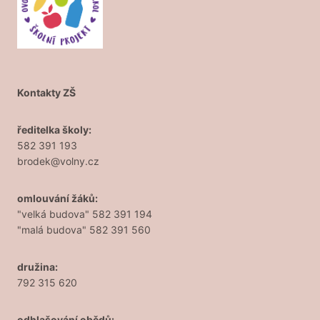
Kontakty ZŠ
ředitelka školy:
582 391 193
brodek@volny.cz
omlouvání žáků:
"velká budova" 582 391 194
"malá budova" 582 391 560
družina:
792 315 620
odhlašování obědů: