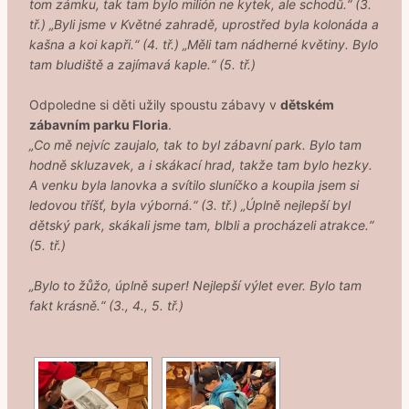
tom zámku, tak tam bylo milión ne kytek, ale schodů.“ (3.
tř.) „Byli jsme v Květné zahradě, uprostřed byla kolonáda a
kašna a koi kapři.“ (4. tř.)
„
Měli tam nádherné květiny. Bylo
tam bludiště a zajímavá kaple.“ (5. tř.)
Odpoledne si děti užily spoustu zábavy v
dětském
zábavním parku Floria
.
„Co mě nejvíc zaujalo, tak to byl zábavní park. Bylo tam
hodně skluzavek, a i skákací hrad, takže tam bylo hezky.
A venku byla lanovka a svítilo sluníčko a koupila jsem si
ledovou tříšť, byla výborná.“ (3. tř.) „Úplně nejlepší byl
dětský park, skákali jsme tam, blbli a procházeli atrakce.“
(5. tř.)
„Bylo to žůžo, úplně super! Nejlepší výlet ever. Bylo tam
fakt krásně.“ (3., 4., 5. tř.)