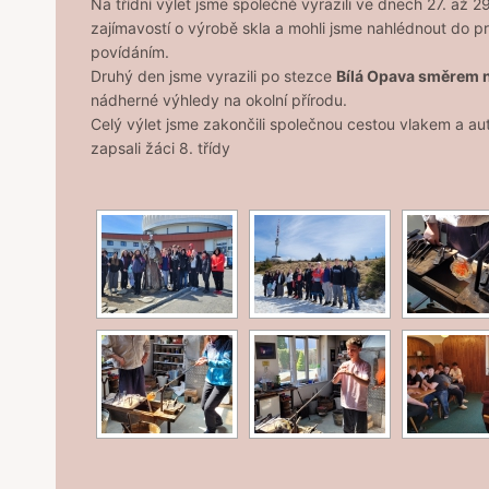
Na třídní výlet jsme společně vyrazili ve dnech 27. až
zajímavostí o výrobě skla a mohli jsme nahlédnout do pr
povídáním.
Druhý den jsme vyrazili po stezce
Bílá Opava směrem 
nádherné výhledy na okolní přírodu.
Celý výlet jsme zakončili společnou cestou vlakem a aut
zapsali žáci 8. třídy