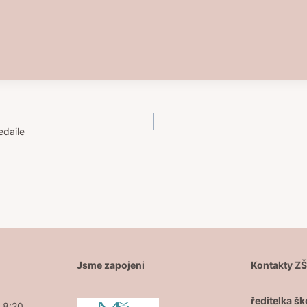
edaile
Jsme zapojeni
Kontakty Z
ředitelka šk
- 8:20