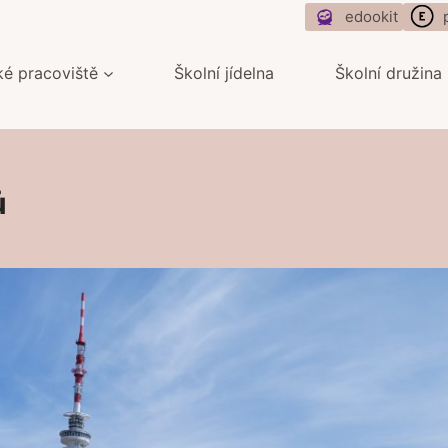
edookit
ké pracoviště
Školní jídelna
Školní družina
ů