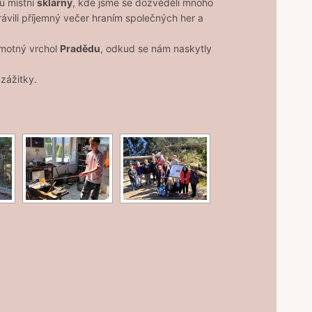
ou místní
sklárny
, kde jsme se dozvěděli mnoho
rávili příjemný večer hraním společných her a
amotný vrchol
Pradědu
, odkud se nám naskytly
 zážitky.