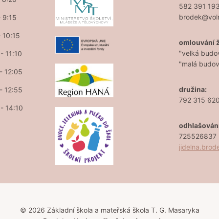
582 391 19
brodek@vol
- 9:15
- 10:15
omlouvání 
"velká budo
- 11:10
"malá budo
 - 12:05
družina:
 - 12:55
792 315 62
 - 14:10
odhlašován
725526837 (
jidelna.bro
© 2026 Základní škola a mateřská škola T. G. Masaryka