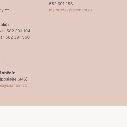
3
582 391 183
ny.cz
ms.brodek@seznam.cz
žáků:
va" 582 391 194
va" 582 391 560
0
í obědů:
posílejte SMS)
dek@seznam.cz