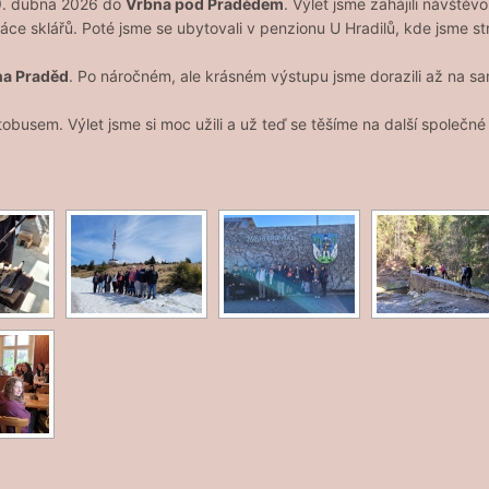
 29. dubna 2026 do
Vrbna pod Pradědem
. Výlet jsme zahájili návštěv
áce sklářů. Poté jsme se ubytovali v penzionu U Hradilů, kde jsme st
na Praděd
. Po náročném, ale krásném výstupu jsme dorazili až na s
obusem. Výlet jsme si moc užili a už teď se těšíme na další společné