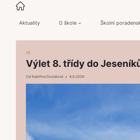
Přeskočit
na
obsah
Aktuality
O škole
Školní poradens
ZŠ
Výlet 8. třídy do Jeseník
Od
Kateřina Dostálová
4.6.2026