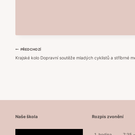
Navigace
PŘEDCHOZÍ
Krajské kolo Dopravní soutěže mladých cyklistů a stříbrné m
pro
příspěvek
Naše škola
Rozpis zvonění
1. hodina
7:35 