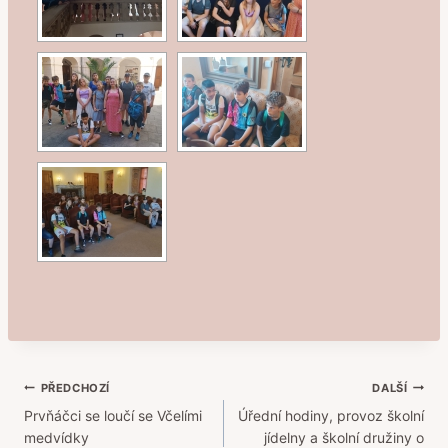
Navigace
PŘEDCHOZÍ
DALŠÍ
Prvňáčci se loučí se Včelími
Úřední hodiny, provoz školní
pro
medvídky
jídelny a školní družiny o