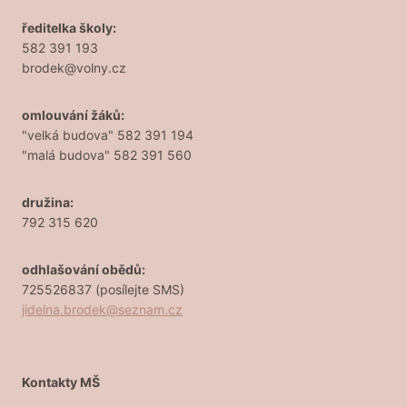
ředitelka školy:
582 391 193
brodek@volny.cz
omlouvání žáků:
"velká budova" 582 391 194
"malá budova" 582 391 560
družina:
792 315 620
odhlašování obědů:
725526837 (posílejte SMS)
jidelna.brodek@seznam.cz
Kontakty MŠ