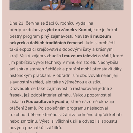
Dne 23. června se žáci 6. ročníku vydali na
předprázdninový
výlet na zámek v Konici
, kde je čekal
pestrý program plný zajímavostí. Navštívili
muzeum
sekyrek a dalších tradičních řemesel
, kde si prohlédli
také expozici krejčovství s dobovými šaty a krásnými
kroji. Velký zájem vzbudilo i
muzeum televizí a rádií
, které
jim přiblížilo vývoj techniky v minulém století. Nechyběla
ani sbírka starých žehliček a praní si mohli představit díky
historickým pračkám. V obřadní síni obdivovali nejen její
slavnostní vzhled, ale také výjimečnou akustiku.
Dozvěděli se také zajímavosti o restaurování jedné z
fresek, jež zdobí interiér zámku. Velkou pozornost si
získalo i
Foucaultovo kyvadlo
, které názorně ukazuje
otáčení Země. Po společném programu následoval
rozchod, během kterého si žáci za odměnu dopřáli kebab
nebo zmrzlinu. Výlet si všichni užili a odvezli si spoustu
nových poznatků i zážitků.