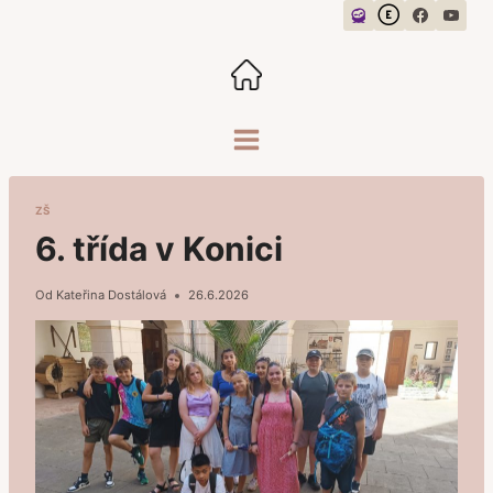
Přeskočit
na
obsah
ZŠ
6. třída v Konici
Od
Kateřina Dostálová
26.6.2026