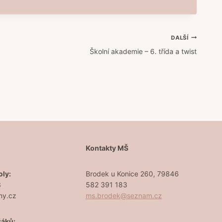
DALŠÍ
Školní akademie – 6. třída a twist
Š
Kontakty MŠ
oly:
Brodek u Konice 260, 79846
3
582 391 183
ny.cz
ms.brodek@seznam.cz
žáků: