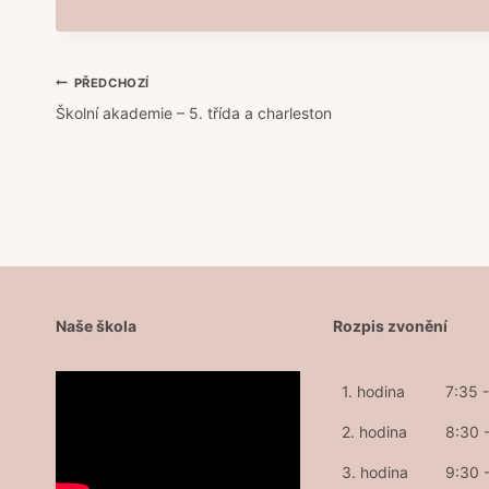
Navigace
PŘEDCHOZÍ
Školní akademie – 5. třída a charleston
pro
příspěvek
Naše škola
Rozpis zvonění
1. hodina
7:35 
2. hodina
8:30 
3. hodina
9:30 