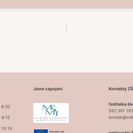
Jsme zapojeni
Kontakty Z
ředitelka šk
- 8:20
582 391 19
brodek@vol
- 9:15
- 10:15
omlouvání 