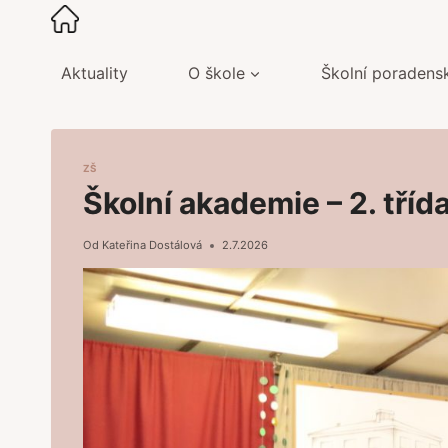
Přeskočit
na
obsah
Aktuality
O škole
Školní poradens
ZŠ
Školní akademie – 2. tří
Od
Kateřina Dostálová
2.7.2026