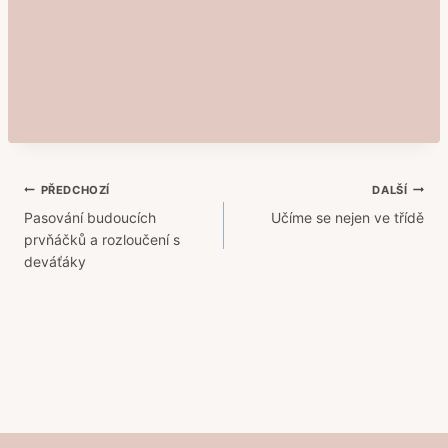
Navigace
PŘEDCHOZÍ
DALŠÍ
Pasování budoucích
Učíme se nejen ve třídě
pro
prvňáčků a rozloučení s
příspěvek
deváťáky