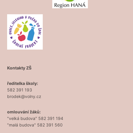
Kontakty ZŠ
ředitelka školy:
582 391 193
brodek@volny.cz
omlouvání žáků:
"velká budova" 582 391 194
"malá budova" 582 391 560