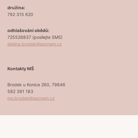
družina:
792 315 620
odhlašování obědů:
725526837 (posílejte SMS)
jidelna.brodek@seznam.cz
Kontakty MŠ
Brodek u Konice 260, 79846
582 391 183
ms.brodek@seznam.cz