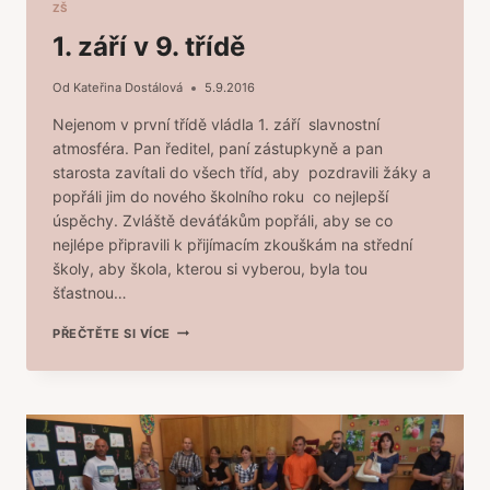
ZŠ
1. září v 9. třídě
Od
Kateřina Dostálová
5.9.2016
Nejenom v první třídě vládla 1. září slavnostní
atmosféra. Pan ředitel, paní zástupkyně a pan
starosta zavítali do všech tříd, aby pozdravili žáky a
popřáli jim do nového školního roku co nejlepší
úspěchy. Zvláště deváťákům popřáli, aby se co
nejlépe připravili k přijímacím zkouškám na střední
školy, aby škola, kterou si vyberou, byla tou
šťastnou…
1.
PŘEČTĚTE SI VÍCE
ZÁŘÍ
V
9.
TŘÍDĚ