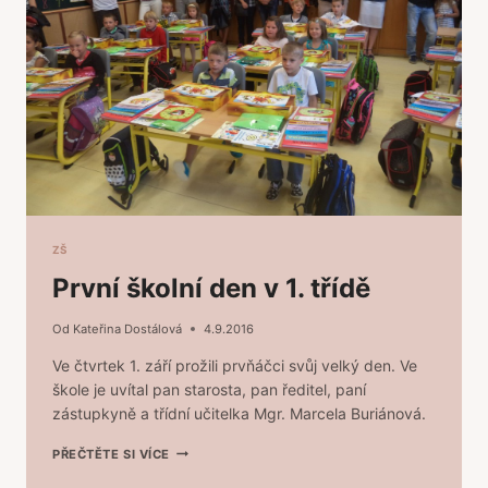
ZŠ
První školní den v 1. třídě
Od
Kateřina Dostálová
4.9.2016
Ve čtvrtek 1. září prožili prvňáčci svůj velký den. Ve
škole je uvítal pan starosta, pan ředitel, paní
zástupkyně a třídní učitelka Mgr. Marcela Buriánová.
PRVNÍ
PŘEČTĚTE SI VÍCE
ŠKOLNÍ
DEN