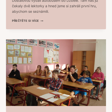
Dostálovou vydali autobusem do Dzbele. Tam nás již
čekaly dvě lektorky a hned jsme si zahráli první hru,
abychom se seznámili.
TERÉNNÍ
PŘEČTĚTE SI VÍCE
PROGRAM
„SEZNAMTE
SE“
PRO
ŽÁKY
6.
TŘÍDY