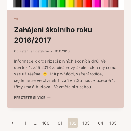
ZŠ
Zahájení školního roku
2016/2017
Od
Kateřina Dostálová
18.8.2016
Informace k organizaci prvních školních dnů: Ve
čtvrtek 1. září 2016 začíná nový školní rok a my se na
vás už těšíme!
Milí prvňáčci, vážení rodiče,
sejdeme se ve čtvrtek 1. září v 7:35 hod. v učebně 1.
třídy (malá budova). Vezměte si s sebou
ZAHÁJENÍ
PŘEČTĚTE SI VÍCE
ŠKOLNÍHO
ROKU
2016/2017
Navigace
Předchozí
1
…
100
101
102
103
104
105