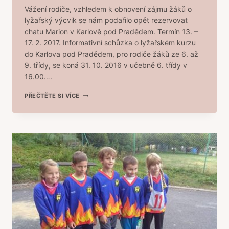
Vážení rodiče, vzhledem k obnovení zájmu žáků o
lyžařský výcvik se nám podařilo opět rezervovat
chatu Marion v Karlově pod Pradědem. Termín 13. –
17. 2. 2017. Informativní schůzka o lyžařském kurzu
do Karlova pod Pradědem, pro rodiče žáků ze 6. až
9. třídy, se koná 31. 10. 2016 v učebně 6. třídy v
16.00….
LYŽAŘSKÝ
PŘEČTĚTE SI VÍCE
VÝCVIK