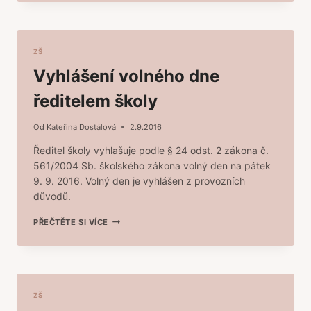
V
1.
TŘÍDĚ
ZŠ
Vyhlášení volného dne
ředitelem školy
Od
Kateřina Dostálová
2.9.2016
Ředitel školy vyhlašuje podle § 24 odst. 2 zákona č.
561/2004 Sb. školského zákona volný den na pátek
9. 9. 2016. Volný den je vyhlášen z provozních
důvodů.
VYHLÁŠENÍ
PŘEČTĚTE SI VÍCE
VOLNÉHO
DNE
ŘEDITELEM
ŠKOLY
ZŠ