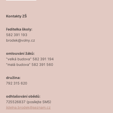
Kontakty ZŠ
ředitelka školy:
582 391 193
brodek@volny.cz
omlouvání žáků:
"velká budova" 582 391 194
"malá budova" 582 391 560
družina:
792 315 620
odhlašování obědů:
725526837 (posílejte SMS)
jidelna.brodek@seznam.cz