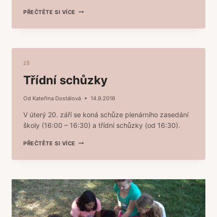
BURZA
PŘEČTĚTE SI VÍCE
PRÁCE
A
VZDĚLÁNÍ
2016
ZŠ
Třídní schůzky
Od
Kateřina Dostálová
14.9.2016
V úterý 20. září se koná schůze plenárního zasedání
školy (16:00 – 16:30) a třídní schůzky (od 16:30).
TŘÍDNÍ
PŘEČTĚTE SI VÍCE
SCHŮZKY