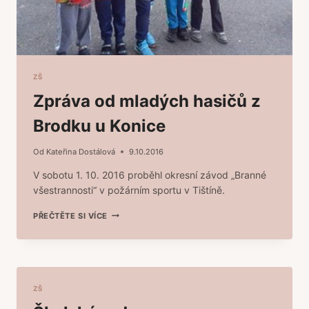
ZŠ
Zpráva od mladých hasičů z
Brodku u Konice
Od
Kateřina Dostálová
9.10.2016
V sobotu 1. 10. 2016 proběhl okresní závod „Branné
všestrannosti“ v požárním sportu v Tištíně.
ZPRÁVA
PŘEČTĚTE SI VÍCE
OD
MLADÝCH
HASIČŮ
Z
BRODKU
U
ZŠ
KONICE