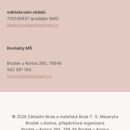
odhlašování obědů:
725526837 (posílejte SMS)
jidelna.brodek@seznam.cz
Kontakty MŠ
Brodek u Konice 260, 79846
582 391 183
ms.brodek@seznam.cz
© 2026 Základní škola a mateřská škola T. G. Masaryka
Brodek u Konice, příspěvková organizace
Brodek u Konice 265, 798 46 Brodek u Konice