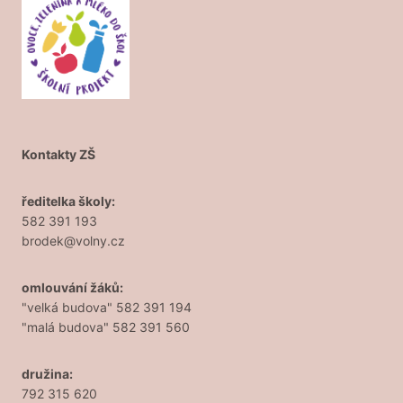
Kontakty ZŠ
ředitelka školy:
582 391 193
brodek@volny.cz
omlouvání žáků:
"velká budova" 582 391 194
"malá budova" 582 391 560
družina:
792 315 620