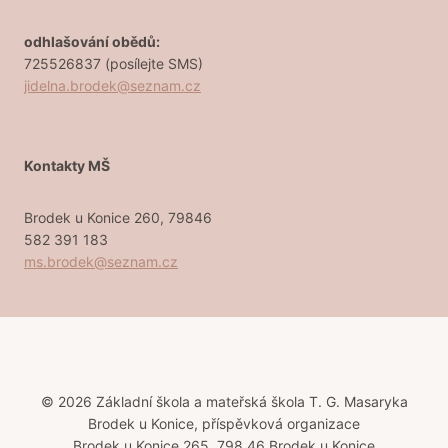
odhlašování obědů:
725526837 (posílejte SMS)
jidelna.brodek@seznam.cz
Kontakty MŠ
Brodek u Konice 260, 79846
582 391 183
ms.brodek@seznam.cz
© 2026 Základní škola a mateřská škola T. G. Masaryka
Brodek u Konice, příspěvková organizace
Brodek u Konice 265, 798 46 Brodek u Konice