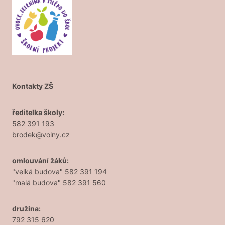
Kontakty ZŠ
ředitelka školy:
582 391 193
brodek@volny.cz
omlouvání žáků:
"velká budova" 582 391 194
"malá budova" 582 391 560
družina:
792 315 620