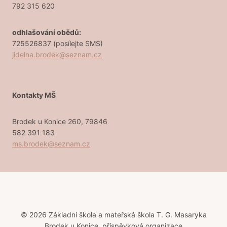
792 315 620
odhlašování obědů:
725526837 (posílejte SMS)
jidelna.brodek@seznam.cz
Kontakty MŠ
Brodek u Konice 260, 79846
582 391 183
ms.brodek@seznam.cz
© 2026 Základní škola a mateřská škola T. G. Masaryka
Brodek u Konice, příspěvková organizace