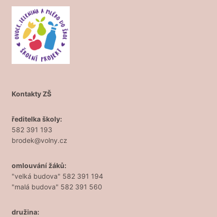
Kontakty ZŠ
ředitelka školy:
582 391 193
brodek@volny.cz
omlouvání žáků:
"velká budova" 582 391 194
"malá budova" 582 391 560
družina: