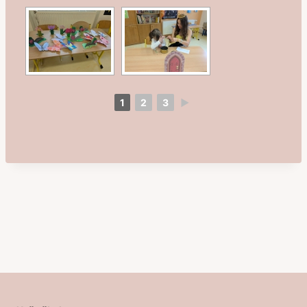
1
2
3
►