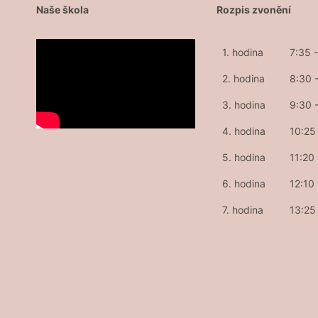
Naše škola
Rozpis zvonění
1. hodina
7:35 
2. hodina
8:30 
3. hodina
9:30 
4. hodina
10:25 
5. hodina
11:20
6. hodina
12:10
7. hodina
13:25