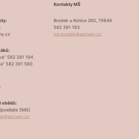
Š
Kontakty MŠ
oly:
Brodek u Konice 260, 79846
3
582 391 183
ny.cz
ms.brodek@seznam.cz
žáků:
va" 582 391 194
va" 582 391 560
0
í obědů:
posílejte SMS)
dek@seznam.cz