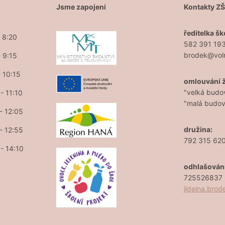
Jsme zapojeni
Kontakty Z
ředitelka šk
- 8:20
582 391 19
brodek@vol
- 9:15
- 10:15
omlouvání 
"velká budo
- 11:10
"malá budo
 - 12:05
družina:
 - 12:55
792 315 62
 - 14:10
odhlašován
725526837 (
jidelna.bro