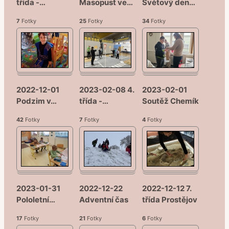
třída -
…
Masopust ve
…
Světový den
…
7
Fotky
25
Fotky
34
Fotky
2022-12-01
2023-02-08 4.
2023-02-01
Podzim v
…
třída -
…
Soutěž Chemík
42
Fotky
7
Fotky
4
Fotky
2023-01-31
2022-12-22
2022-12-12 7.
Pololetní
…
Adventní čas
třída Prostějov
17
Fotky
21
Fotky
6
Fotky