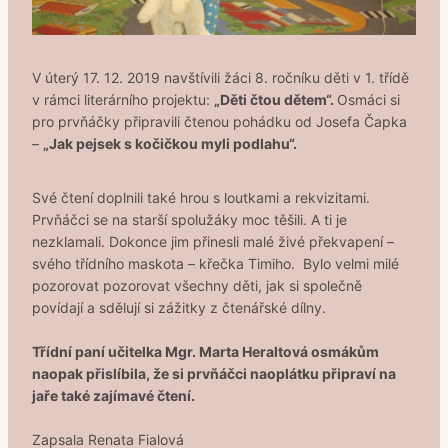
V úterý 17. 12. 2019 navštívili žáci 8. ročníku děti v 1. třídě
v rámci literárního projektu:
„Děti čtou dětem“.
Osmáci si
pro prvňáčky připravili čtenou pohádku od Josefa Čapka
–
„Jak pejsek s kočičkou myli podlahu“.
Své čtení doplnili také hrou s loutkami a rekvizitami.
Prvňáčci se na starší spolužáky moc těšili. A ti je
nezklamali. Dokonce jim přinesli malé živé překvapení –
svého třídního maskota – křečka Timiho. Bylo velmi milé
pozorovat pozorovat všechny děti, jak si společně
povídají a sdělují si zážitky z čtenářské dílny.
Třídní paní učitelka Mgr. Marta Heraltová osmákům
naopak přislíbila, že si prvňáčci naoplátku připraví na
jaře také zajímavé čtení.
Zapsala Renata Fialová