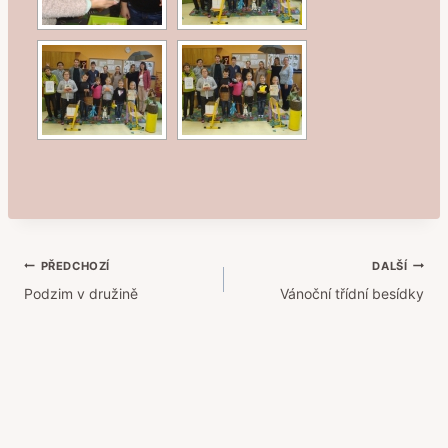
Navigace
PŘEDCHOZÍ
DALŠÍ
Podzim v družině
Vánoční třídní besídky
pro
příspěvek