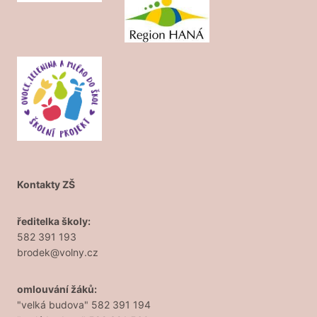
Kontakty ZŠ
ředitelka školy:
582 391 193
brodek@volny.cz
omlouvání žáků:
"velká budova" 582 391 194