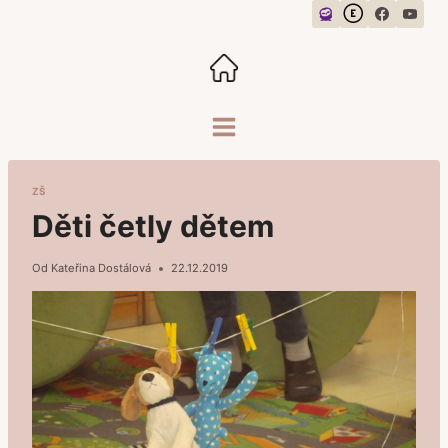
Přeskočit
na
obsah
ZŠ
Děti četly dětem
Od
Kateřina Dostálová
22.12.2019