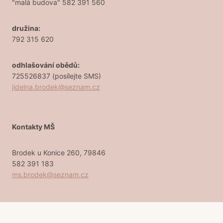
"malá budova" 582 391 560
družina:
792 315 620
odhlašování obědů:
725526837 (posílejte SMS)
jidelna.brodek@seznam.cz
Kontakty MŠ
Brodek u Konice 260, 79846
582 391 183
ms.brodek@seznam.cz