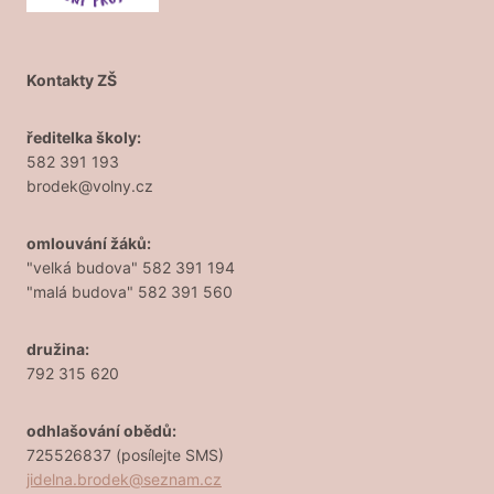
Kontakty ZŠ
ředitelka školy:
582 391 193
brodek@volny.cz
omlouvání žáků:
"velká budova" 582 391 194
"malá budova" 582 391 560
družina:
792 315 620
odhlašování obědů:
725526837 (posílejte SMS)
jidelna.brodek@seznam.cz