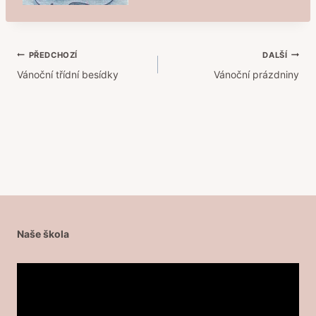
Navigace
PŘEDCHOZÍ
DALŠÍ
Vánoční třídní besídky
Vánoční prázdniny
pro
příspěvek
Naše škola