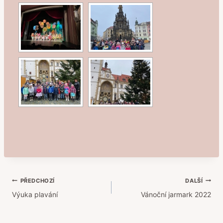
Navigace
PŘEDCHOZÍ
DALŠÍ
Výuka plavání
Vánoční jarmark 2022
pro
příspěvek