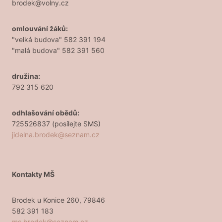
brodek@volny.cz
omlouvání žáků:
"velká budova" 582 391 194
"malá budova" 582 391 560
družina:
792 315 620
odhlašování obědů:
725526837 (posílejte SMS)
jidelna.brodek@seznam.cz
Kontakty MŠ
Brodek u Konice 260, 79846
582 391 183
ms.brodek@seznam.cz