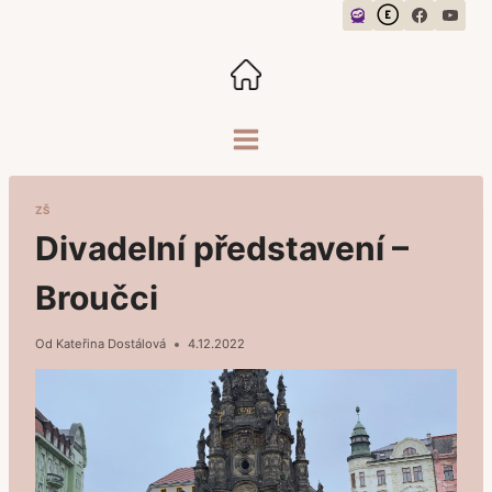
Přeskočit
na
obsah
ZŠ
Divadelní představení –
Broučci
Od
Kateřina Dostálová
4.12.2022