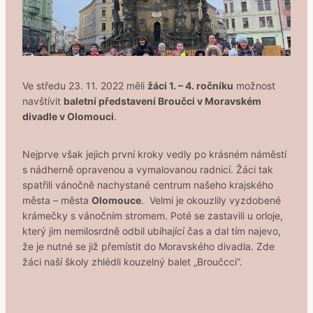
Ve středu 23. 11. 2022 měli
žáci 1. – 4. ročníku
možnost
navštívit
baletní představení Broučci v Moravském
divadle v Olomouci
.
Nejprve však jejich první kroky vedly po krásném náměstí
s nádherně opravenou a vymalovanou radnicí. Žáci tak
spatřili vánočně nachystané centrum našeho krajského
města – města
Olomouce
. Velmi je okouzlily vyzdobené
krámečky s vánočním stromem. Poté se zastavili u orloje,
který jim nemilosrdně odbil ubíhající čas a dal tím najevo,
že je nutné se již přemístit do Moravského divadla. Zde
žáci naší školy zhlédli kouzelný balet „Broučcci“.