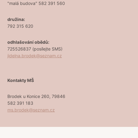
"malá budova" 582 391 560
družina:
792 315 620
odhlašování obědů:
725526837 (posílejte SMS)
jidelna.brodek@seznam.cz
Kontakty MŠ
Brodek u Konice 260, 79846
582 391 183
ms.brodek@seznam.cz