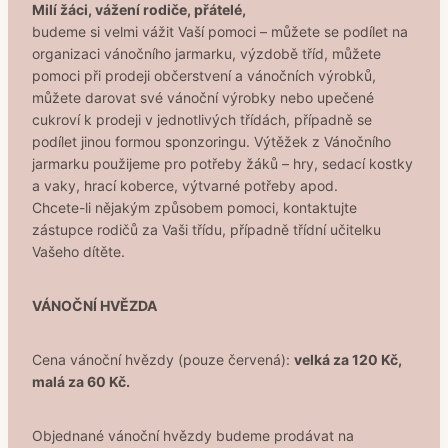
Milí žáci, vážení rodiče, přátelé,
budeme si velmi vážit Vaší pomoci – můžete se podílet na
organizaci vánočního jarmarku, výzdobě tříd, můžete
pomoci při prodeji občerstvení a vánočních výrobků,
můžete darovat své vánoční výrobky nebo upečené
cukroví k prodeji v jednotlivých třídách, případně se
podílet jinou formou sponzoringu. Výtěžek z Vánočního
jarmarku použijeme pro potřeby žáků – hry, sedací kostky
a vaky, hrací koberce, výtvarné potřeby apod.
Chcete-li nějakým způsobem pomoci, kontaktujte
zástupce rodičů za Vaši třídu, případně třídní učitelku
Vašeho dítěte.
VÁNOČNÍ HVĚZDA
Cena vánoční hvězdy (pouze červená):
velká za 120 Kč,
malá za 60 Kč.
Objednané vánoční hvězdy budeme prodávat na