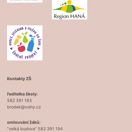
Kontakty ZŠ
ředitelka školy:
582 391 193
brodek@volny.cz
omlouvání žáků:
"velká budova" 582 391 194