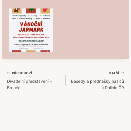
Navigace
PŘEDCHOZÍ
DALŠÍ
Divadelní představení –
Besedy a přednášky hasičů
pro
Broučci
a Policie ČR
příspěvek