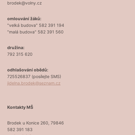
brodek@volny.cz
omlouvání žáků:
"velká budova" 582 391 194
"malá budova" 582 391 560
družina:
792 315 620
odhlašování obědů:
725526837 (posílejte SMS)
jidelna.brodek@seznam.cz
Kontakty MŠ
Brodek u Konice 260, 79846
582 391 183