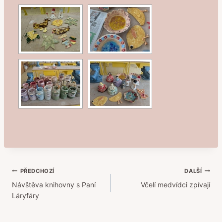
Navigace
PŘEDCHOZÍ
DALŠÍ
Návštěva knihovny s Paní
Včelí medvídci zpívají
pro
Láryfáry
příspěvek