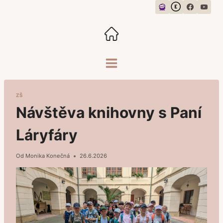
Přeskočit
na
obsah
ZŠ
Návštěva knihovny s Paní
Láryfáry
Od
Monika Konečná
26.6.2026