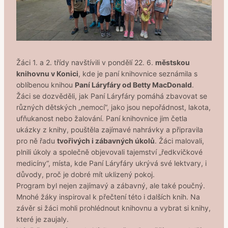
Žáci 1. a 2. třídy navštívili v pondělí 22. 6.
městskou
knihovnu v Konici
, kde je paní knihovnice seznámila s
oblíbenou knihou
Paní Láryfáry od Betty MacDonald
.
Žáci se dozvěděli, jak Paní Láryfáry pomáhá zbavovat se
různých dětských „nemocí“, jako jsou nepořádnost, lakota,
ufňukanost nebo žalování. Paní knihovnice jim četla
ukázky z knihy, pouštěla zajímavé nahrávky a připravila
pro ně řadu
tvořivých i zábavných úkolů
. Žáci malovali,
plnili úkoly a společně objevovali tajemství „ředkvičkové
medicíny“, místa, kde Paní Láryfáry ukrývá své lektvary, i
důvody, proč je dobré mít uklizený pokoj.
Program byl nejen zajímavý a zábavný, ale také poučný.
Mnohé žáky inspiroval k přečtení této i dalších knih. Na
závěr si žáci mohli prohlédnout knihovnu a vybrat si knihy,
které je zaujaly.