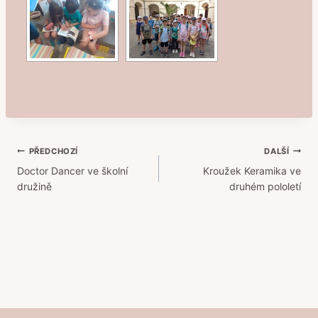
Navigace
PŘEDCHOZÍ
DALŠÍ
Doctor Dancer ve školní
Kroužek Keramika ve
pro
družině
druhém pololetí
příspěvek