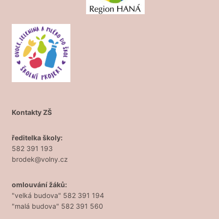
Kontakty ZŠ
ředitelka školy:
582 391 193
brodek@volny.cz
omlouvání žáků:
"velká budova" 582 391 194
"malá budova" 582 391 560