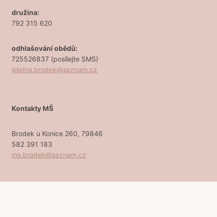
družina:
792 315 620
odhlašování obědů:
725526837 (posílejte SMS)
jidelna.brodek@seznam.cz
Kontakty MŠ
Brodek u Konice 260, 79846
582 391 183
ms.brodek@seznam.cz