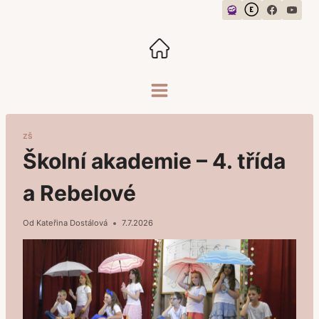
Přeskočit
na
obsah
ZŠ
Školní akademie – 4. třída
a Rebelové
Od
Kateřina Dostálová
7.7.2026