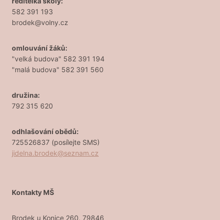
ředitelka školy:
582 391 193
brodek@volny.cz
omlouvání žáků:
"velká budova" 582 391 194
"malá budova" 582 391 560
družina:
792 315 620
odhlašování obědů:
725526837 (posílejte SMS)
jidelna.brodek@seznam.cz
Kontakty MŠ
Brodek u Konice 260, 79846