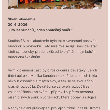
Školní akademie
20. 6. 2026
„Sto let příběhů, jeden společný směr.“
Součástí Školní akademie bylo také slavnostní pasování
budoucích prvňáčků. Této milé role se ujali naši deváťáci,
kteří symbolicky předali „klíč od školy“ těm nejmladším
budoucím školákům.
Velmi dojemnou částí bylo rozloučení s deváťáky. Jejich
třídní učitelka Monika Konečná ke každému z nich řekla
několik osobních a milých slov, a tak se se svou třídou
krásně rozloučila. Deváťáci se zároveň rozloučili se
základní školou po svém – připravili si přetextovanou
píseň o svých paních učitelkách, která pobavila i dojala.
Nechybělo ani překvapení pro jejich třídní učitelku. Kromě