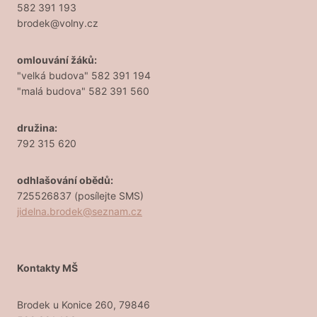
582 391 193
brodek@volny.cz
omlouvání žáků:
"velká budova" 582 391 194
"malá budova" 582 391 560
družina:
792 315 620
odhlašování obědů:
725526837 (posílejte SMS)
jidelna.brodek@seznam.cz
Kontakty MŠ
Brodek u Konice 260, 79846