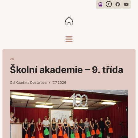
Přeskočit
na
obsah
ZŠ
Školní akademie – 9. třída
Od
Kateřina Dostálová
7.7.2026